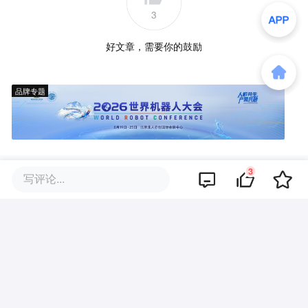
3
好文章，需要你的鼓励
品牌专题
3
写评论...
你可能也喜欢这些文章
推行AI提效后，策划们开始加班
赶工期
AI教父辛顿紧急警告，各大巨头A