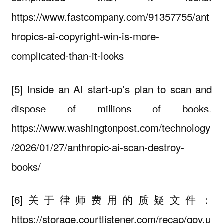
https://www.fastcompany.com/91357755/ant
hropics-ai-copyright-win-is-more-
complicated-than-it-looks
[5] Inside an AI start-up’s plan to scan and
dispose of millions of books.
https://www.washingtonpost.com/technology
/2026/01/27/anthropic-ai-scan-destroy-
books/
[6]关于律师费用的质疑文件：
https://storage.courtlistener.com/recap/gov.u