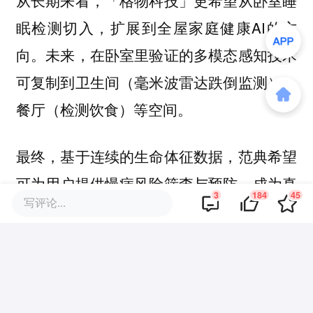
从长期来看，「格物科技」更希望从卧室睡
眠检测切入，扩展到全屋家庭健康AI的方
向。未来，在卧室里验证的多模态感知技术
可复制到卫生间（毫米波雷达跌倒监测）、
餐厅（检测饮食）等空间。
最终，基于连续的生命体征数据，范典希望
可为用户提供慢病风险筛查与预防，成为真
3
184
45
写评论...
正“治未病”的家庭健康入口。
一盏床头灯只是微小的第一步。
首页图源｜企业供图