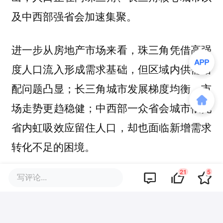
及中西部强省会加速集聚。
进一步从房地产市场来看，珠三角凭借高强
度人口流入形成需求基础，但区域内供需错
配问题凸显；长三角城市发展梯度均衡，市
场走势更趋稳健；中西部一众省会城市依托
省内虹吸效应留住人口，却也面临新增需求
转化不足的困境。
21
5
写评论...
本文来自微信公众号
“丁祖昱评楼市”
，36氪
经授权发布。