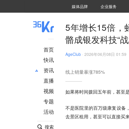
36氪Auto
数字时氪
企业号
未来消费
智能涌现
未来城市
启动Power on
媒体品牌
企业服务
企服点评
36氪出海
36氪研究院
潮生TIDE
36氪企服点评
36Kr研究院
36氪财经
职场bonus
36碳
后浪研究所
36Kr创新咨询
暗涌Waves
硬氪
氪睿研究院
5年增长15倍
骼成银发科技“战
首页
AgeClub
·
2026年06月08日 01:59
快讯
资讯
线上销量暴涨785%
直播
最新
推荐
创投
财经
视频
如果将时间拨回五年前，甚至是
汽车
AI
专题
科技
项目推荐
不是医院里的百万级康复设备
活动
专精特新
安徽
去景区租用，甚至可以直接买
搜索