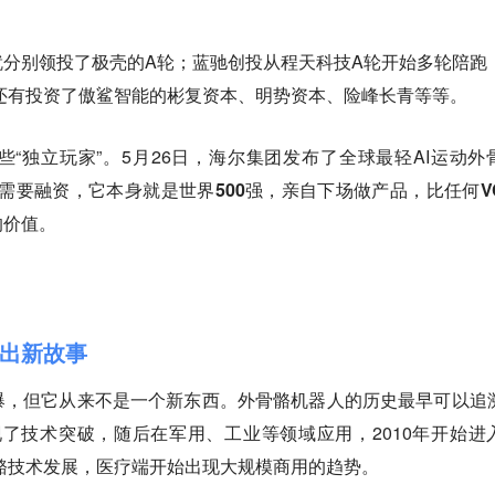
4年就分别领投了极壳的A轮；蓝驰创投从程天科技A轮开始多轮陪跑
还有投资了傲鲨智能的彬复资本、明势资本、险峰长青等等。
“独立玩家”。5月26日，海尔集团发布了全球最轻AI运动外
需要融资，它本身就是世界500强，亲自下场做产品，比任何V
的价值。
出新故事
爆，但它从来不是一个新东西。外骨骼机器人的历史最早可以追
右实现了技术突破，随后在军用、工业等领域应用，2010年开始进
骨骼技术发展，医疗端开始出现大规模商用的趋势。