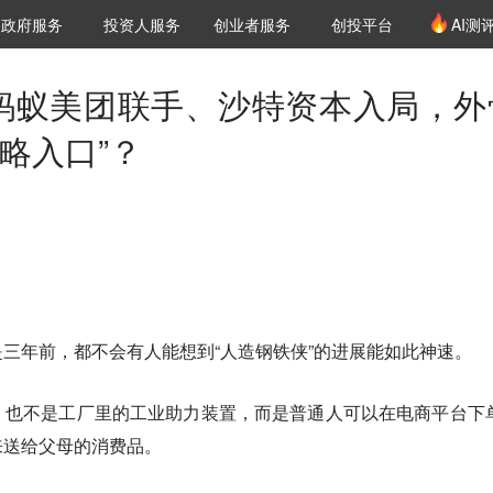
创投发布
项目推荐
核心服务
LP源计划
政府服务
投资人服务
创业者服务
创投平台
AI测
36氪Pro
VClub
VClub投资机构库
创投氪堂
城市之窗
投资机构职位推介
企业入驻
投资人认证
，蚂蚁美团联手、沙特资本入局，外
略入口”？
三年前，都不会有人能想到“人造钢铁侠”的进展能如此神速。
，也不是工厂里的工业助力装置，而是普通人可以在电商平台下
来送给父母的消费品。