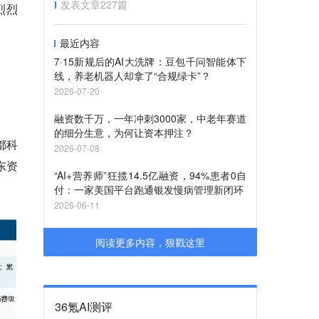
发表文章
227
篇
烈烈
最近内容
7·15新规后的AI大洗牌：豆包千问智能体下
线，养老机器人却拿了“合规绿卡”？
2026-07-20
融资数千万，一年冲刺3000家，中老年赛道
的细分生意，为何让资本押注？
都科
2026-07-08
东资
“AI+营养师”狂揽14.5亿融资，94%患者0自
付：一家美国平台跑通银发慢病管理新闭环
2026-06-11
阅读更多内容，狠戳这里
36氪AI测评