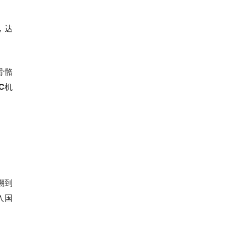
，达
骨骼
C机
溯到
入国