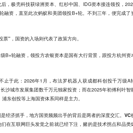
后，极壳科技获绿洲资本、红杉中国、IDG资本接连领投，202
B及B轮融资，直至此次蚂蚁和美团领投B+轮。不到三年，便完成了
投票”，国资的入场则代表了政策方向。
亿元级B+轮融资，领投方农银资本是国有大行背景，跟投方杭州资
止于此：2026年1月，布法罗机器人获成都科创投千万级A
人获长沙城市发展集团数千万元独家投资；而在2025年初傅利叶智
、浦东创投等上海国资体系同样是主力。
则是经济抓手，地方国资频频出手的背后是两者的深度交汇。
VC
他们在互联网巨头发觉之前就已经下注，赌的是技术拐点和品类