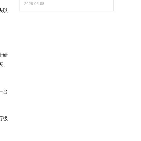
2026-06-08
头以
个研
买、
一台
万级