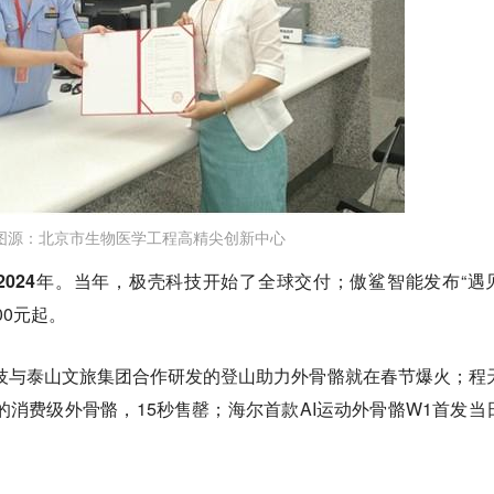
图源：北京市生物医学工程高精尖创新中心
024年。
当年，极壳科技开始了全球交付；傲鲨智能发布“遇
00元起。
科技与泰山文旅集团合作研发的登山助力外骨骼就在春节爆火；程
元的消费级外骨骼，15秒售罄；海尔首款AI运动外骨骼W1首发当