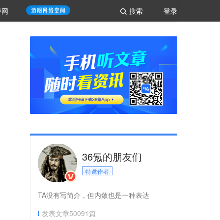
评网
搜索
登录
36氪的朋友们
特邀作者
TA没有写简介，但内敛也是一种表达
发表文章
50091
篇