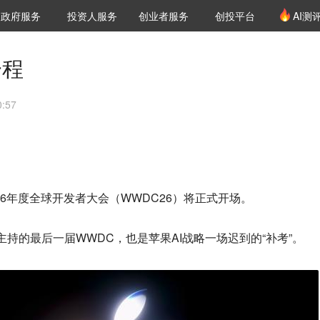
创投发布
项目推荐
核心服务
LP源计划
政府服务
投资人服务
创业者服务
创投平台
AI测
36氪Pro
VClub
VClub投资机构库
创投氪堂
城市之窗
投资机构职位推介
企业入驻
投资人认证
一程
:57
26年度全球开发者大会（WWDC26）将正式开场。
主持的最后一届WWDC，也是苹果AI战略一场迟到的“补考”。