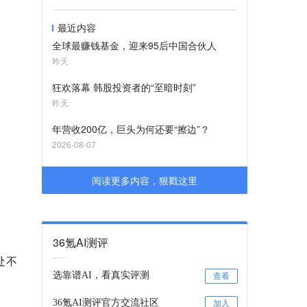
最近内容
全球最赚钱基金，迎来95后中国合伙人
昨天
狂欢落幕 韩股投资者的“至暗时刻”
昨天
年营收200亿，巨头为何还要“擦边”？
2026-08-07
阅读更多内容，狠戳这里
36氪AI测评
处不
选靠谱AI，看真实评测
查看
36氪AI测评官方交流社区
加入