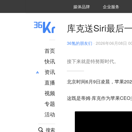
36氪Auto
数字时氪
企业号
未来消费
智能涌现
未来城市
启动Power on
媒体品牌
企业服务
企服点评
36氪出海
36氪研究院
潮生TIDE
36氪企服点评
36Kr研究院
36氪财经
职场bonus
36碳
后浪研究所
36Kr创新咨询
暗涌Waves
硬氪
氪睿研究院
库克送Siri最后
36氪的朋友们
·
2026年06月08日 00
首页
快讯
接下来就是特努斯时代。
资讯
北京时间6月9日凌晨，苹果20
直播
最新
推荐
创投
财经
视频
这既是蒂姆·库克作为苹果CEO
汽车
AI
专题
科技
项目推荐
活动
专精特新
安徽
搜索