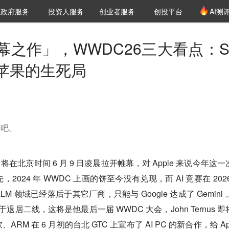
创投发布
项目推荐
核心服务
LP源计划
政府服务
投资人服务
创业者服务
创投平台
AI测
36氪Pro
VClub
VClub投资机构库
创投氪堂
城市之窗
投资机构职位推介
企业入驻
投资人认证
之作」，WWDC26三大看点：Sir
苹果的生死局
看吧。
将在北京时间 6 月 9 日凌晨拉开帷幕，对 Apple 来说今年这一
024 年 WWDC 上画的饼至今没有兑现，而 AI 竞赛在 2026
LM 领域已经落后于其它厂商，只能与 Google 达成了 Gemini
终于退居二线，这将是他最后一届 WWDC 大会，John Ternus 
M 在 6 月初的台北 GTC 上宣布了 AI PC 的新合作，给 Ap