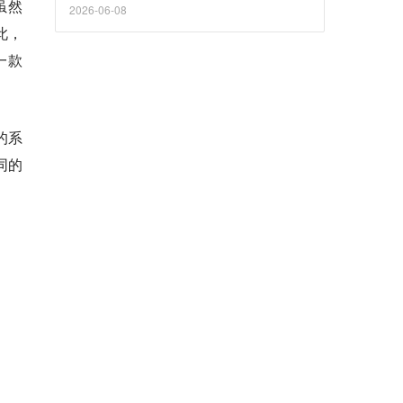
虽然
2026-06-08
此，
出一款
 的系
不同的