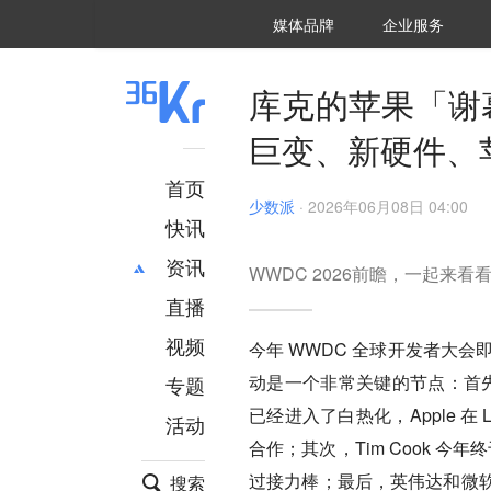
36氪Auto
数字时氪
企业号
未来消费
智能涌现
未来城市
启动Power on
媒体品牌
企业服务
企服点评
36氪出海
36氪研究院
潮生TIDE
36氪企服点评
36Kr研究院
36氪财经
职场bonus
36碳
后浪研究所
36Kr创新咨询
暗涌Waves
硬氪
氪睿研究院
库克的苹果「谢幕
巨变、新硬件、
首页
少数派
·
2026年06月08日 04:00
快讯
资讯
WWDC 2026前瞻，一起来看
直播
最新
推荐
创投
财经
视频
今年 WWDC 全球开发者大会即
汽车
AI
动是一个非常关键的节点：首先，2
专题
科技
项目推荐
已经进入了白热化，Apple 在 L
活动
专精特新
安徽
合作；其次，Tim Cook 今年
过接力棒；最后，英伟达和微软、AR
搜索