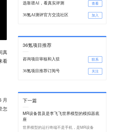
选靠谱AI，看真实评测
查看
36氪AI测评官方交流社区
加入
36氪项目推荐
间真
咨询项目审核和入驻
来看
联系
36氪项目推荐订阅号
关注
6 月
下一篇
管怎
MR设备普及是李飞飞世界模型的模拟器底
座
世界模型的运行终端不是手机，是MR设备