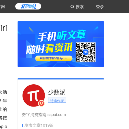
评网
搜索
登录
i
少数派
次活
 年
特邀作者
 上的
数字消费指南 sspai.com
即将接
发表文章
1019
篇
ple