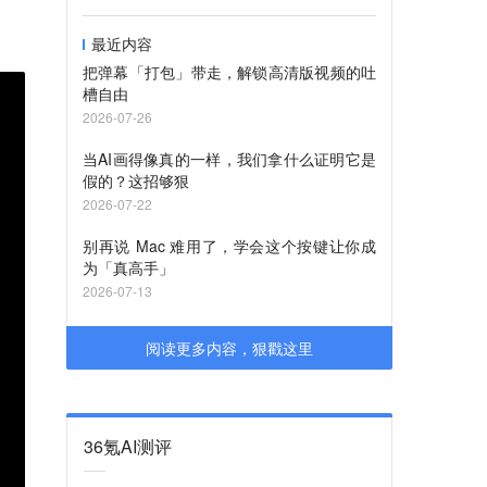
最近内容
把弹幕「打包」带走，解锁高清版视频的吐
槽自由
2026-07-26
当AI画得像真的一样，我们拿什么证明它是
假的？这招够狠
2026-07-22
别再说 Mac 难用了，学会这个按键让你成
为「真高手」
2026-07-13
阅读更多内容，狠戳这里
36氪AI测评