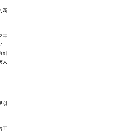
的新
2年
批；
再到
与人
里创
哈工