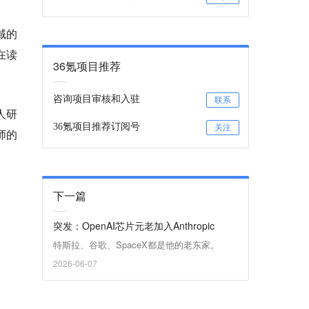
域的
在读
36氪项目推荐
咨询项目审核和入驻
联系
人研
36氪项目推荐订阅号
关注
师的
下一篇
突发：OpenAI芯片元老加入Anthropic
特斯拉、谷歌、SpaceX都是他的老东家。
2026-06-07