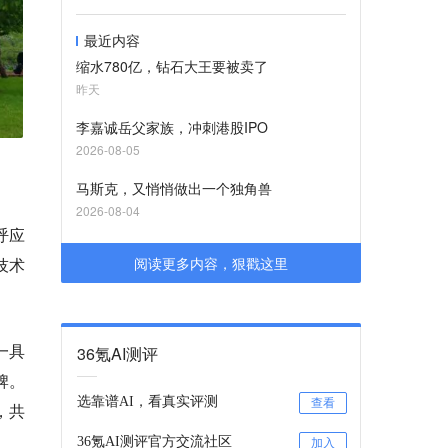
最近内容
缩水780亿，钻石大王要被卖了
昨天
李嘉诚岳父家族，冲刺港股IPO
2026-08-05
马斯克，又悄悄做出一个独角兽
2026-08-04
呼应
技术
阅读更多内容，狠戳这里
一具
36氪AI测评
牌。
选靠谱AI，看真实评测
查看
，共
36氪AI测评官方交流社区
加入