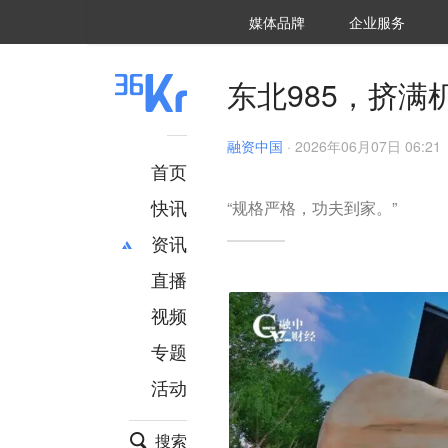
36氪Auto
数字时氪
企业号
未来消费
智能涌现
未来城市
启动Power on
媒体品牌
企业服务
企服点评
36氪出海
36氪研究院
潮生TIDE
36氪企服点评
36Kr研究院
36氪财经
职场bonus
36碳
后浪研究所
36Kr创新咨询
暗涌Waves
硬氪
氪睿研究院
东北985，挤满
融资中国
·
2026年06月07日 06:21
首页
快讯
“规格严格，功夫到家。”
资讯
直播
最新
推荐
创投
财经
视频
汽车
AI
专题
科技
项目推荐
活动
专精特新
安徽
搜索