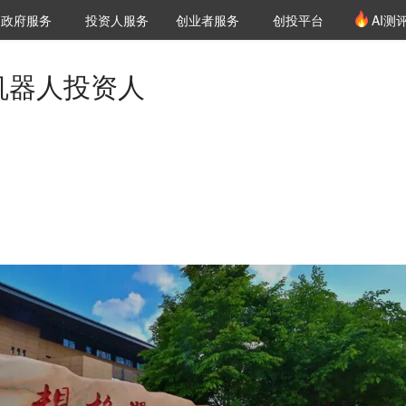
创投发布
项目推荐
核心服务
LP源计划
政府服务
投资人服务
创业者服务
创投平台
AI测
36氪Pro
VClub
VClub投资机构库
创投氪堂
城市之窗
投资机构职位推介
企业入驻
投资人认证
机器人投资人