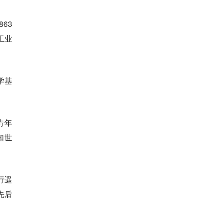
63
工业
学基
青年
知世
行遥
先后