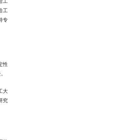
哈工
哈工
特专
定性
去。
工大
研究