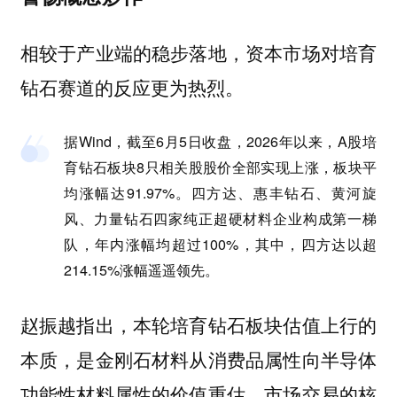
相较于产业端的稳步落地，资本市场对培育
钻石赛道的反应更为热烈。
据Wind，截至6月5日收盘，2026年以来，A股培
育钻石板块8只相关股股价全部实现上涨，板块平
均涨幅达91.97%。四方达、惠丰钻石、黄河旋
风、力量钻石四家纯正超硬材料企业构成第一梯
队，年内涨幅均超过100%，其中，四方达以超
214.15%涨幅遥遥领先。
赵振越指出，本轮培育钻石板块估值上行的
本质，是金刚石材料从消费品属性向半导体
功能性材料属性的价值重估，市场交易的核