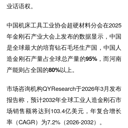
业话语权。
中国机床工具工业协会超硬材料分会在2025
年金刚石产业大会上发布的数据显示，
中国
是全球最大的培育钻石毛坯生产国，中国人
造金刚石产量占全球总产量的95%，而河南
产能则占全国的80%以上。
市场咨询机构QYResearch于2026年3月发布
报告称，预计2032年全球工业人造金刚石市
场销售额将达到103.4亿美元，年复合增长
率（CAGR）为7.2%（2026-2032）。