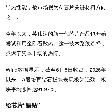
导热性能，被市场视为AI芯片关键材料方向
之一。
今年以来，英伟达的新一代芯片产品也开始
尝试利用金刚石散热。这一技术路线选择，
点燃了资本市场的热情。
Wind数据显示，截至6月5日收盘，2026年
以来，A股培育钻石板块表现极为强劲，板
块平均涨幅达91.97%。
给芯片“镶钻”