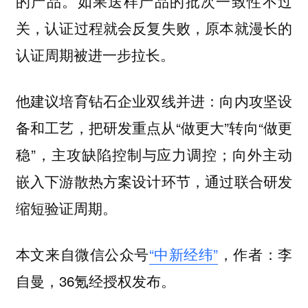
的产品。如果送样产品的批次一致性不过
关，认证过程就会反复失败，原本就漫长的
认证周期被进一步拉长。
他建议培育钻石企业双线并进：向内攻坚设
备和工艺，把研发重点从“做更大”转向“做更
稳”，主攻缺陷控制与应力调控；向外主动
嵌入下游散热方案设计环节，通过联合研发
缩短验证周期。
本文来自微信公众号
“中新经纬”
，作者：李
自曼，36氪经授权发布。