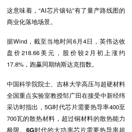
这意味着，“AI芯片镶钻”有了量产路线图的
商业化落地场景。
据Wind，截至当地时间6月4日，英伟达收
盘价218.66美元，股价较2月初上涨约
17.8%，跑赢同期纳斯达克指数。
中国科学院院士、吉林大学高压与超硬材料
全国重点实验室教授邹广田在接受中新经纬
采访时指出，5G时代芯片需要热导率400至
700瓦的散热材料，超过铜材料的散热能力
极限。
6G时代的大功率芯片需要热导率超