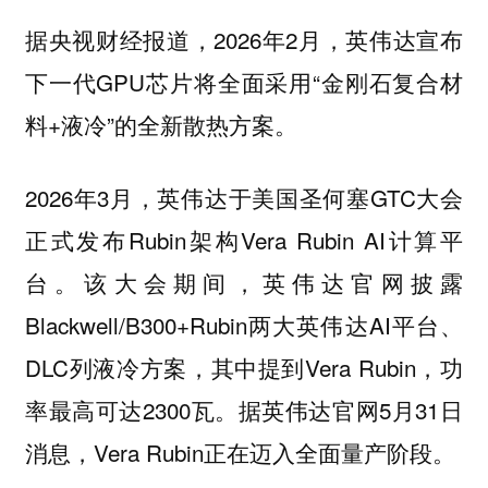
据央视财经报道，2026年2月，英伟达宣布
下一代GPU芯片将全面采用“金刚石复合材
料+液冷”的全新散热方案。
2026年3月，英伟达于美国圣何塞GTC大会
正式发布Rubin架构Vera Rubin AI计算平
台。该大会期间，英伟达官网披露
Blackwell/B300+Rubin两大英伟达AI平台、
DLC列液冷方案，其中提到Vera Rubin，功
率最高可达2300瓦。据英伟达官网5月31日
消息，Vera Rubin正在迈入全面量产阶段。