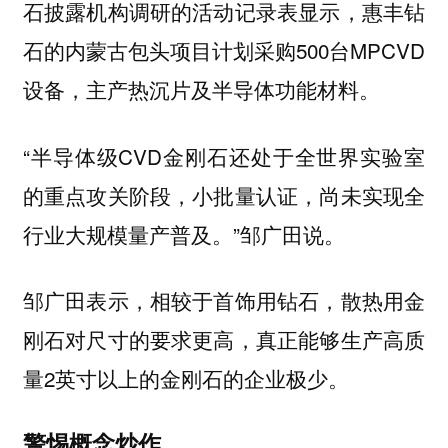
石披露机构调研的活动记录表显示，惠丰钻
石的内蒙古包头项目计划采购500台MPCVD
设备，主产热沉片及半导体功能材料。
“半导体级CVD金刚石还处于全世界实验室
的重点攻关阶段，小批量认证，尚未实现全
行业大规模量产普及。”邹广田说。
邹广田表示，相较于首饰用钻石，散热用金
刚石对尺寸的要求更高，真正能够生产高质
量2英寸以上的金刚石的企业极少。
警惕概念炒作