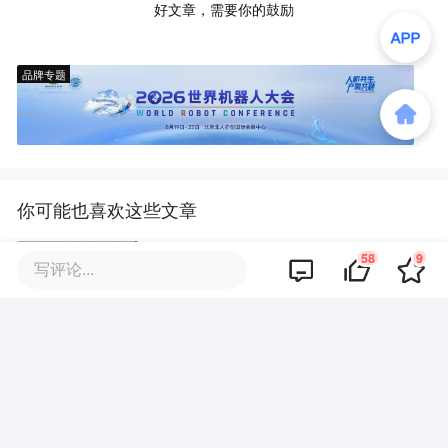
好文章，需要你的鼓励
品牌专题
你可能也喜欢这些文章
58
9
OpenAI用1年时间证明，你并不
写评论...
用为AI换浏览器
OpenAI高管：Codex这样的Harn
ess，也就再火俩月