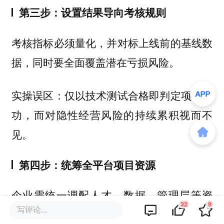
第三步：设置结果导向考核规则
考核指标必须量化，并对标上线前的基线数
据，同时要全面覆盖潜在亏损风险。
实操误区：仅以技术测试合格即判定项目成
功，而对隐性经营风险的持续累积视而不
见。
第四步：统筹全平台项目资源
企业需统一调配人才、数据、管理层等资
32
9
写评论...
源，统筹各部门的试点进度。