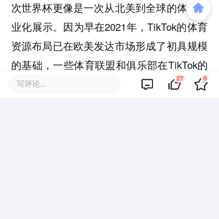
次世界杯更像是一次从北美到全球的体育商
业化展示。因为早在2021年，TikTok的体育
资源布局已在欧美发达市场形成了初具规模
的基础，一些体育联盟和俱乐部在TikTok的
27
5
商业化尝试也得到了不错的回报。
写评论...