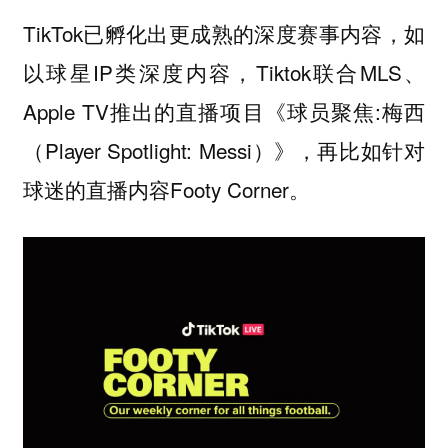
TikTok已孵化出更成熟的深度赛事内容，如
以球星IP类深度内容，Tiktok联合MLS、
Apple TV推出的直播项目《球员聚焦:梅西
（Player Spotlight: Messi）》，再比如针对
球迷的直播内容Footy Corner。