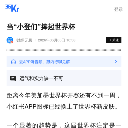
登录
当“小登们”捧起世界杯
财经无忌
2026年06月05日 10:38
运气和实力缺一不可
距离今年美加墨世界杯开赛还有不到一周，
小红书APP图标已经换上了世界杯新皮肤。
一个显著的趋势是，这届世界杯注定是一