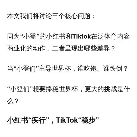
本文我们将讨论三个核心问题：
同为“小登”的小红书和Tiktok在泛体育内容
商业化的动作，二者呈现出哪些差异？
当“小登们”主导世界杯，谁吃饱、谁跌倒？
“小登们”想要捧稳世界杯，更大的挑战是什
么？
小红书“疾行”，TikTok“稳步”