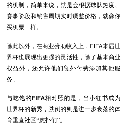
的机制，简单来说，就是会根据球队热度、
赛事阶段和销售周期实时调整价格，就像你
买机票一样。
除此以外，在商业赞助收入上，FIFA本届世
界杯也展现出更强的灵活性，除了基本商业
权益外，还允许他们额外付费添加其他服
务。
与吃饱的FIFA相对照的是，当小红书成为
世界杯的新秀，跌倒的则是进一步衰落的体
育垂直社区“虎扑们”。