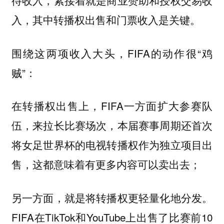
待收入，紧接着就是商业赞助和授权交易收
入，其中转播权出售和门票收入是关键。
围绕这两项收入大头，FIFA的动作很“鸡
贼”：
在转播权出售上，FIFA一方面扩大参赛队
伍，来拉长比赛场次，本届赛事周期还首次
将女足世界杯的电视转播权作为独立项目出
售，这都意味着有更多内容可以卖出去；
另一方面，就是将转播权更轻量化地分发。
FIFA在TikTok和YouTube上出售了比赛前10