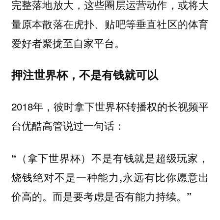
完整落地放大，这些圈层运营动作，或将大
量原本散落在虎扑、贴吧等垂直社区的体育
爱好者聚拢至自家平台。
押注世界杯，不是有钱就可以
2018年，彼时拿下世界杯转播权的长视频平
台优酷高管说过一句话：
“（拿下世界杯）不是有钱就是超级玩家，
烧钱绝对不是一种能力,永远有比你愿意出
价高的。而是要考虑是否有能力持续。”