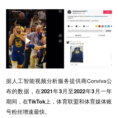
据人工智能视频分析服务提供商Conviva公
布的数据，
在2021年3月至2022年3月一年
期间，在TikTok上，体育联盟和体育媒体账
号粉丝增速最快。