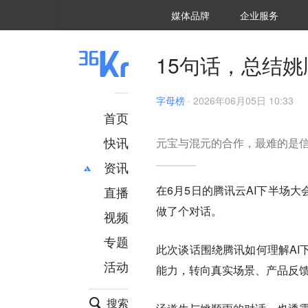
36氪Auto
数字时氪
企业号
未来消费
智能涌现
未来城市
启动Power on
媒体品牌
企业服务
企服点评
36氪出海
36氪研究院
潮生TIDE
36氪企服点评
36Kr研究院
36氪财经
职场bonus
36碳
后浪研究所
36Kr创新咨询
暗涌Waves
硬氪
氪睿研究院
15句话，总结
字母榜
·
2026年06月05日 10:33
首页
快讯
元宝与混元的合作，最难的是
资讯
在6月5日的腾讯云AI下半场
直播
最新
推荐
做了个对话。
创投
财经
视频
汽车
AI
专题
此次谈话围绕腾讯如何理解AI
科技
项目推荐
活动
专精特新
安徽
能力，转向真实场景、产品反馈
搜索