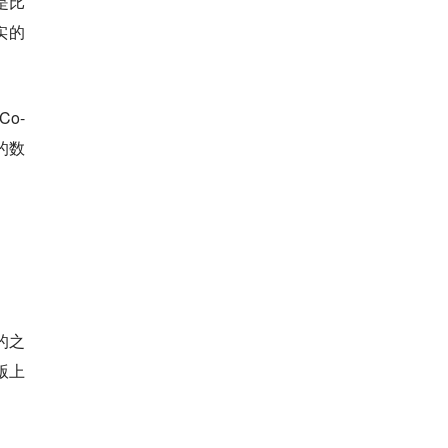
是比
实的
o-
的数
的之
版上