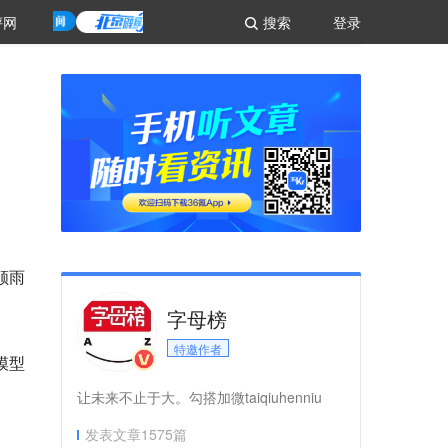
评网
搜索
登录
顺雨
字母榜
特邀作者
模型
让未来不止于大。勾搭加微taiqiuhenniu
发表文章
1575
篇