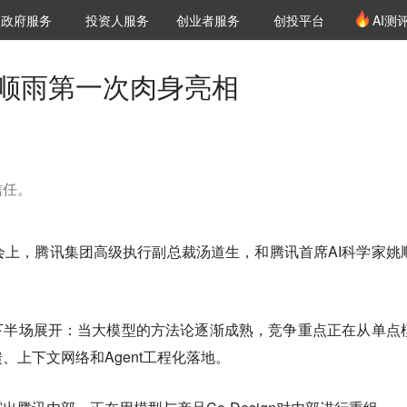
创投发布
项目推荐
核心服务
LP源计划
政府服务
投资人服务
创业者服务
创投平台
AI测
36氪Pro
VClub
VClub投资机构库
创投氪堂
城市之窗
投资机构职位推介
企业入驻
投资人认证
姚顺雨第一次肉身亮相
信任。
大会上，腾讯集团高级执行副总裁汤道生，和腾讯首席AI科学家姚
下半场展开：当大模型的方法论逐渐成熟，竞争重点正在从单点
、上下文网络和Agent工程化落地。