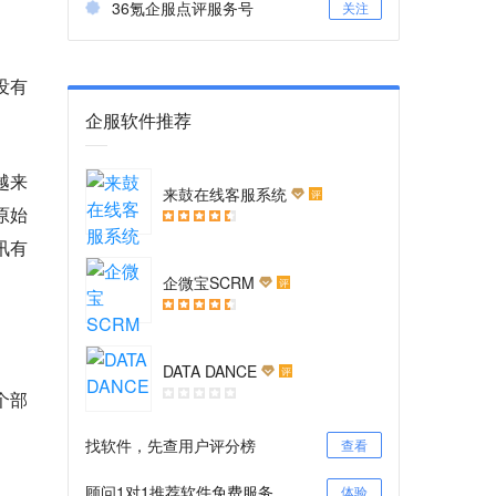
36氪企服点评服务号
关注
没有
企服软件推荐
越来
来鼓在线客服系统
评
原始
讯有
企微宝SCRM
评
DATA DANCE
评
个部
找软件，先查用户评分榜
查看
顾问1对1推荐软件免费服务
体验