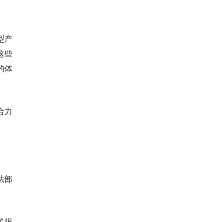
型产
这些
的体
合力
算法部
了很