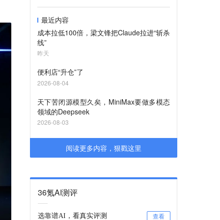
最近内容
成本拉低100倍，梁文锋把Claude拉进“斩杀
线”
昨天
便利店“升仓”了
2026-08-04
天下苦闭源模型久矣，MiniMax要做多模态
领域的Deepseek
2026-08-03
阅读更多内容，狠戳这里
36氪AI测评
选靠谱AI，看真实评测
查看