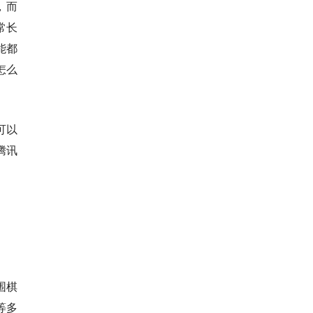
，而
常长
能都
怎么
可以
腾讯
围棋
等多