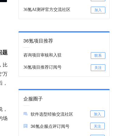
36氪AI测评官方交流社区
加入
36氪项目推荐
问题
咨询项目审核和入驻
联系
，比
36氪项目推荐订阅号
关注
“万
后，
企服圈子
说，
软件选型经验交流社区
加入
的场
36氪企服点评订阅号
关注