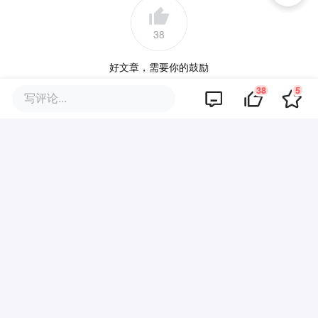
38
好文章，需要你的鼓励
38
5
写评论...
品牌专题
你可能也喜欢这些文章
经销商批量离场，活不起了也找
不到方向