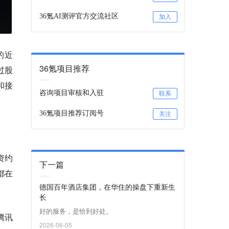
36氪AI测评官方交流社区
加入
的近
36氪项目推荐
过股
和接
咨询项目审核和入驻
联系
36氪项目推荐订阅号
关注
资约
下一篇
都在
德国百年酒店集团，在华住的操盘下重新生
长
好的服务，是恰到好处。
腾讯
2026-06-05