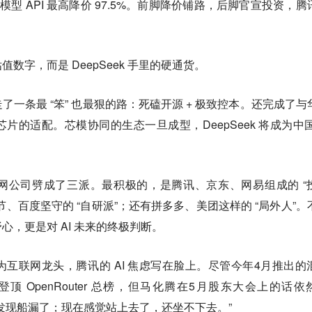
 系列模型 API 最高降价 97.5%。前脚降价铺路，后脚官宣投资，腾
数字，而是 DeepSeek 手里的硬通货。
一条最 “笨” 也最狠的路：死磕开源 + 极致控本。还完成了与
的适配。芯模协同的生态一旦成型，DeepSeek 将成为中国 
网公司劈成了三派。最积极的，是腾讯、京东、网易组成的 “
、百度坚守的 “自研派”；还有拼多多、美团这样的 “局外人”。
，更是对 AI 未来的终极判断。
互联网龙头，腾讯的 AI 焦虑写在脸上。尽管今年4月推出的
两周就登顶 OpenRouter 总榜，但马化腾在5月股东大会上的话依
发现船漏了；现在感觉站上去了，还坐不下去。”