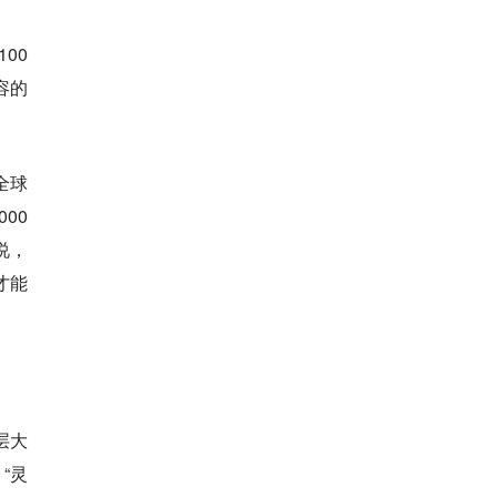
00
容的
全球
00
说，
才能
层大
“灵