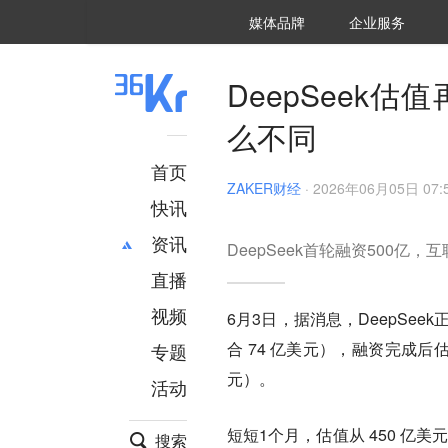
36氪Auto
数字时氪
企业号
未来消费
智能涌现
未来城市
启动Power on
媒体品牌
企业服务
企服点评
36氪出海
36氪研究院
潮生TIDE
36氪企服点评
36Kr研究院
36氪财经
职场bonus
36碳
后浪研究所
36Kr创新咨询
暗涌Waves
硬氪
氪睿研究院
DeepSeek
么不同
首页
ZAKER财经
·
2026年06月05日 07:
快讯
资讯
DeepSeek首轮融资500亿
直播
最新
推荐
创投
财经
视频
6月3日，据消息，DeepSe
汽车
AI
合 74 亿美元），融资完成后估值将
专题
科技
项目推荐
元）。
活动
专精特新
安徽
短短1个月，估值从 450 亿美元
搜索