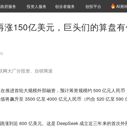
创投发布
项目推荐
核心服务
LP源计划
政府服务
投资人服务
创业者服务
创投平台
AI测
36氪Pro
VClub
VClub投资机构库
创投氪堂
城市之窗
投资机构职位推介
企业入驻
投资人认证
估值再涨150亿美元，巨头们的算盘有
55
，互联网大厂分投资、自研两派
ek正在推进首轮大规模外部融资，预计筹资规模约 500 亿元人民币
飙升至 3500 亿至 4000 亿元人民币（约合 520 亿至 590
跳涨到近 600 亿美元。这是 DeepSeek 成立近三年来的首次外