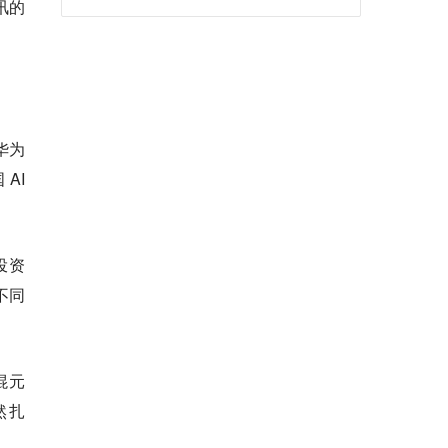
讯的
华为
AI
投资
不同
混元
然扎