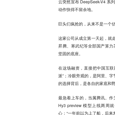
云突然宣布 DeepSeek-V4
动作快得不留余地。
巨头们疯抢的，从来不是一个估值
这家公司从成立第一天起，就走了
昇腾、寒武纪等全部国产算力芯片
坚固的底座。
在这场融资，直接把中国互联
派”；冷眼旁观的，是阿里、字节
的选择背后，是各自的家底和野心
最急着上车的，当属腾讯。作为
Hy3 preview 模型上线
心：“一年前以为上了船，后来