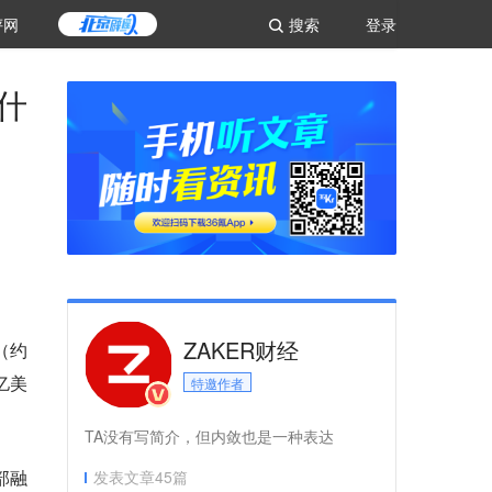
评网
搜索
登录
什
ZAKER财经
（约
 亿美
特邀作者
TA没有写简介，但内敛也是一种表达
部融
发表文章
45
篇