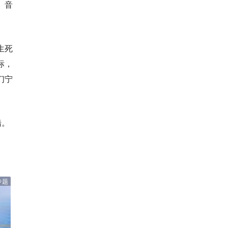
、音
生死
标，
们宁
船。
专题