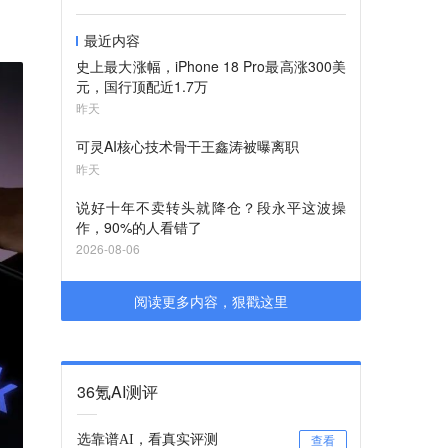
最近内容
史上最大涨幅，iPhone 18 Pro最高涨300美
元，国行顶配近1.7万
昨天
可灵AI核心技术骨干王鑫涛被曝离职
昨天
说好十年不卖转头就降仓？段永平这波操
作，90%的人看错了
2026-08-06
阅读更多内容，狠戳这里
36氪AI测评
选靠谱AI，看真实评测
查看