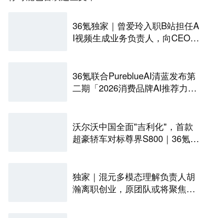
36氪独家｜曾爱玲入职B站担任A
I视频生成业务负责人，向CEO陈
睿汇报
36氪联合PureblueAI清蓝发布第
二期「2026消费品牌AI推荐力名
册」
沃尔沃中国全面"吉利化"，首款
超豪轿车对标尊界S800｜36氪独
家
独家｜混元多模态理解负责人胡
瀚离职创业，原团队或将聚焦世
界模型