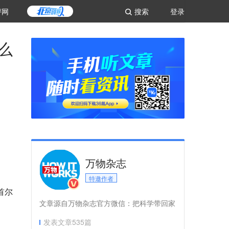
评网
搜索
登录
么
万物杂志
特邀作者
首尔
文章源自万物杂志官方微信：把科学带回家
发表文章
535
篇