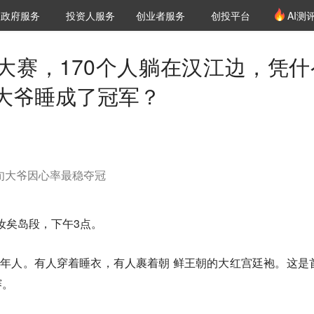
创投发布
项目推荐
核心服务
LP源计划
政府服务
投资人服务
创业者服务
创投平台
AI测
36氪Pro
VClub
VClub投资机构库
创投氪堂
城市之窗
投资机构职位推介
企业入驻
投资人认证
大赛，170个人躺在汉江边，凭什
大爷睡成了冠军？
八旬大爷因心率最稳夺冠
园汝矣岛段，下午3点。
成年人。有人穿着睡衣，有人裹着朝 鲜王朝的大红宫廷袍。这是
赛。