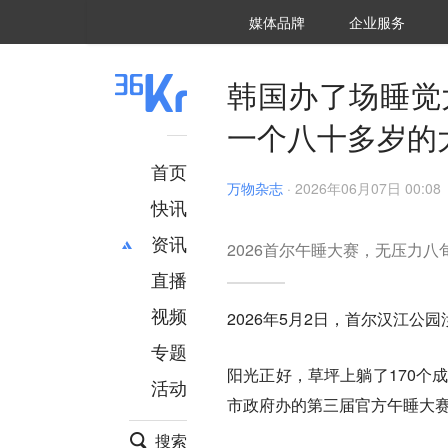
36氪Auto
数字时氪
企业号
未来消费
智能涌现
未来城市
启动Power on
媒体品牌
企业服务
企服点评
36氪出海
36氪研究院
潮生TIDE
36氪企服点评
36Kr研究院
36氪财经
职场bonus
36碳
后浪研究所
36Kr创新咨询
暗涌Waves
硬氪
氪睿研究院
韩国办了场睡觉
一个八十多岁的
首页
万物杂志
·
2026年06月07日 00:08
快讯
资讯
2026首尔午睡大赛，无压力
直播
最新
推荐
创投
财经
视频
2026年5月2日，首尔汉江公
汽车
AI
专题
科技
项目推荐
阳光正好，草坪上躺了170个
活动
专精特新
安徽
市政府办的第三届官方午睡大
搜索