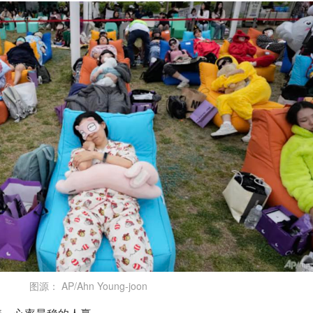
图源： AP/Ahn Young-joon