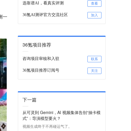
选靠谱AI，看真实评测
查看
36氪AI测评官方交流社区
加入
测一
36氪项目推荐
咨询项目审核和入驻
联系
36氪项目推荐订阅号
关注
下一篇
从可灵到 Gemini，AI 视频集体告别“抽卡模
式”：导演模型要火？
视频生成终于不再碰运气了。