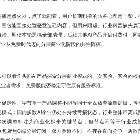
传播是点火器，点了就能着，用户长期积攒的防备心理是干柴，
。豆包能直接处置恶意造谣内容，但用户顾虑、行业科普缺失属
治。即便本轮黑稿全部清理，后续其他AI产品开启付费时，同
行业从免费时代迈向分层商业化阶段的共性阵痛
。
可以看作头部AI产品探索分层商业模式的一次实验。实验的核
从业者需求、免费版能否稳定守住原有服务标准
。
仓促定性。字节单一产品调整不能等同于全盘放弃流量逻辑，抖
模式；国内多数AI企业仍处在持续亏损状态，行业整体距离成
本次调整标注为商业化起步关键节点，但节点不等于行业成
降价、豆包聚焦C端分层订阅，双方赛道不同、不存在直面竞争，两款