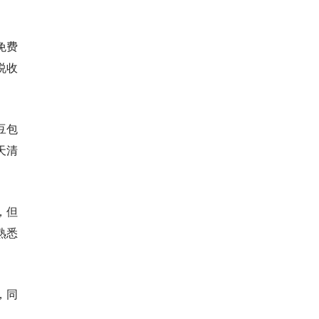
免费
说收
豆包
天清
，但
熟悉
，同