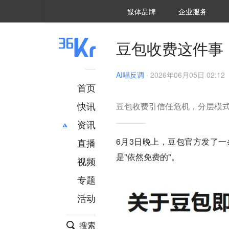
36氪Auto
数字时氪
企业号
未来消费
智能涌现
未来城市
启动Power on
媒体品牌
企业服务
企服点评
36氪出海
36氪研究院
潮生TIDE
36氪企服点评
36Kr研究院
36氪财经
职场bonus
36碳
后浪研究所
36Kr创新咨询
暗涌Waves
硬氪
氪睿研究院
豆包收费这件事
AI唱反调
·
2026年06月05日 02:12
首页
快讯
豆包收费引信任危机，分层模
资讯
6月3日晚上，豆包官方发了
直播
最新
推荐
是"
依然免费的
"。
创投
财经
视频
汽车
AI
专题
科技
项目推荐
活动
专精特新
安徽
搜索