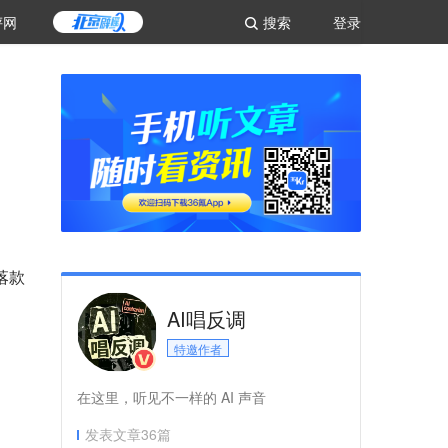
评网
搜索
登录
落款
AI唱反调
特邀作者
在这里，听见不一样的 AI 声音
发表文章
36
篇