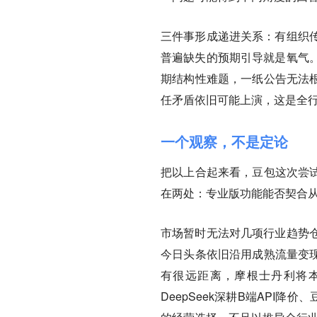
三件事形成递进关系：有组织
普遍缺失的预期引导就是氧气
期结构性难题，一纸公告无法根
任矛盾依旧可能上演，这是
全
一个观察，不是定论
把以上合起来看，豆包这次尝试
在两处：
专业版功能能否契合
市场暂时无法对几项行业趋势
今日头条依旧沿用成熟流量变现
有很远距离，摩根士丹利将
DeepSeek深耕B端API