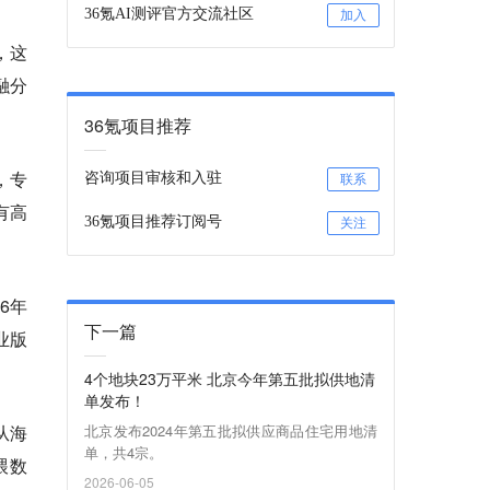
36氪AI测评官方交流社区
加入
，这
融分
36氪项目推荐
，专
咨询项目审核和入驻
联系
有高
36氪项目推荐订阅号
关注
6年
下一篇
业版
4个地块23万平米 北京今年第五批拟供地清
单发布！
从海
北京发布2024年第五批拟供应商品住宅用地清
单，共4宗。
喂数
2026-06-05