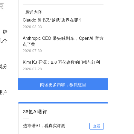
最近内容
Claude 焚书又“越狱”边界在哪？
2026-08-03
，辟
Anthropic CEO 带头喊刹车，OpenAI 官方
几个
点了赞
2026-07-30
Kimi K3 开源：2.8 万亿参数的门槛与红利
说分
2026-07-28
阅读更多内容，狠戳这里
用户
36氪AI测评
选靠谱AI，看真实评测
查看