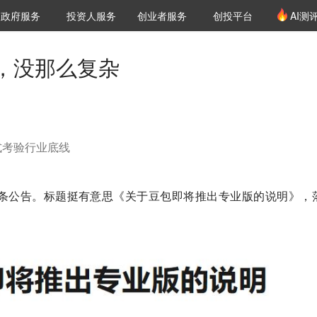
创投发布
项目推荐
核心服务
LP源计划
政府服务
投资人服务
创业者服务
创投平台
AI测
36氪Pro
VClub
VClub投资机构库
创投氪堂
城市之窗
投资机构职位推介
企业入驻
投资人认证
，没那么复杂
式考验行业底线
一条公告。标题挺有意思《关于豆包即将推出专业版的说明》，