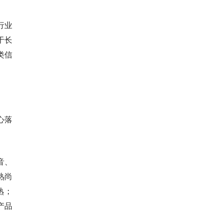
行业
于长
类信
心落
音、
熟尚
熟；
产品