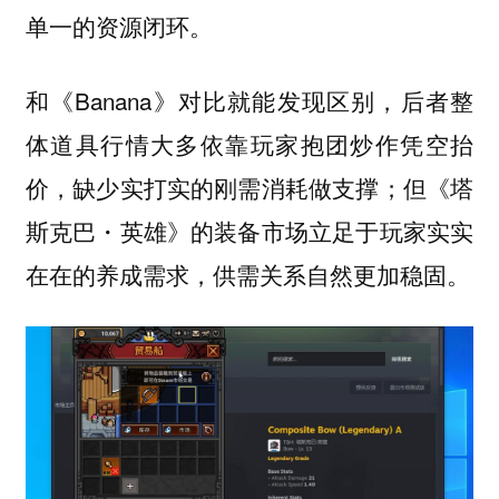
单一的资源闭环。
和《Banana》对比就能发现区别，后者整
体道具行情大多依靠玩家抱团炒作凭空抬
价，缺少实打实的刚需消耗做支撑；但《塔
斯克巴・英雄》的装备市场立足于玩家实实
在在的养成需求，供需关系自然更加稳固。