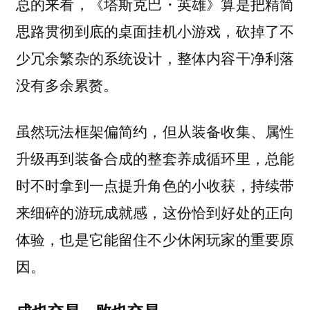
总的来看，《塔斯克巴・英雄》算是把精简
思路贯彻到底的桌面挂机小游戏，砍掉了不
少冗余繁杂的系统设计，整体内容干净利落
没有多余累赘。
虽然玩法框架偏简约，但从装备收集、属性
升级再到装备合成的整套养成循环里，总能
时不时拿到一点提升角色的小收获，持续带
来细碎的游玩成就感，这份恰到好处的正向
体验，也是它能留住不少休闲玩家的重要原
因。