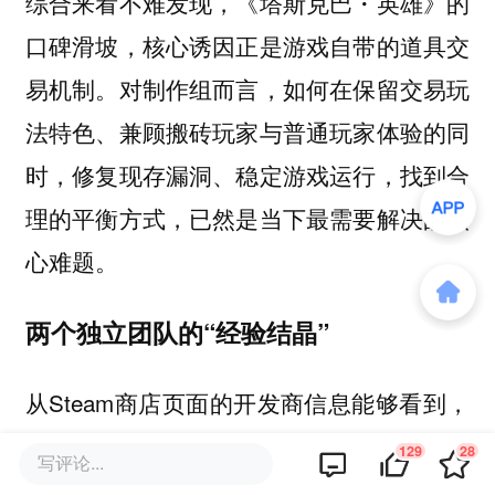
综合来看不难发现，《塔斯克巴・英雄》的
口碑滑坡，核心诱因正是游戏自带的道具交
易机制。对制作组而言，如何在保留交易玩
法特色、兼顾搬砖玩家与普通玩家体验的同
时，修复现存漏洞、稳定游戏运行，找到合
理的平衡方式，已然是当下最需要解决的核
心难题。
两个独立团队的“经验结晶”
从Steam商店页面的开发商信息能够看到，
《塔斯克巴・英雄》是由Nugem Studio与
129
28
写评论...
Tesseract Studio两家工作室联合开发制