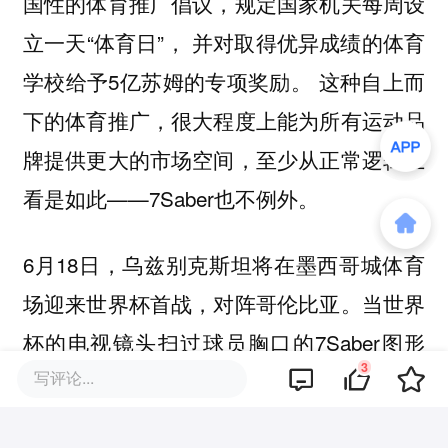
国性的体育推广倡议，规定国家机关每周设
立一天“体育日”， 并对取得优异成绩的体育
学校给予5亿苏姆的专项奖励。 这种自上而
下的体育推广，很大程度上能为所有运动品
牌提供更大的市场空间，至少从正常逻辑上
看是如此——7Saber也不例外。
6月18日，乌兹别克斯坦将在墨西哥城体育
场迎来世界杯首战，对阵哥伦比亚。当世界
杯的电视镜头扫过球员胸口的7Saber图形
3
写评论...
时，对全球观众来说，它仍然只是一个陌生
的名字。