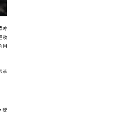
模冲
运动
的用
续掌
I硬