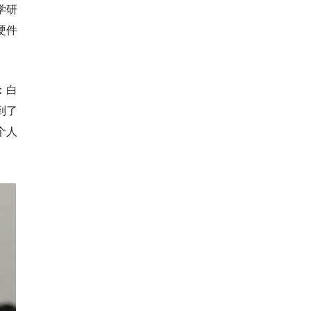
学研
硬件
：白
到了
个人