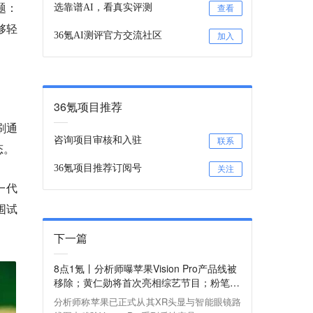
问题：
选靠谱AI，看真实评测
查看
够轻
36氪AI测评官方交流社区
加入
36氪项目推荐
刷通
咨询项目审核和入驻
联系
态。
36氪项目推荐订阅号
关注
一代
围试
下一篇
8点1氪丨分析师曝苹果Vision Pro产品线被
移除；黄仁勋将首次亮相综艺节目；粉笔C
EO就骂人大学生“活该找不到工作”道歉
分析师称苹果已正式从其XR头显与智能眼镜路