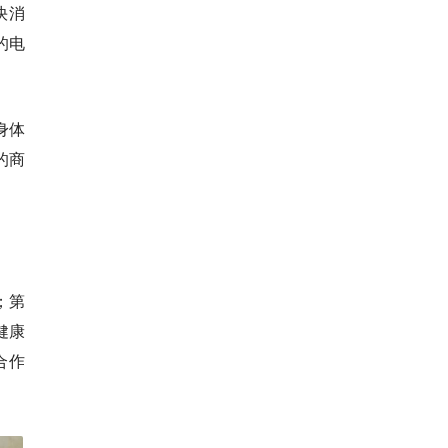
快消
的电
身体
的商
；第
健康
合作