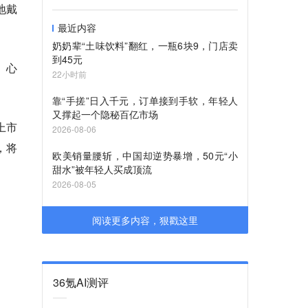
地戴
最近内容
奶奶辈“土味饮料”翻红，一瓶6块9，门店卖
到45元
、心
22小时前
靠“手搓”日入千元，订单接到手软，年轻人
又撑起一个隐秘百亿市场
上市
2026-08-06
，将
欧美销量腰斩，中国却逆势暴增，50元“小
甜水”被年轻人买成顶流
2026-08-05
。
阅读更多内容，狠戳这里
36氪AI测评