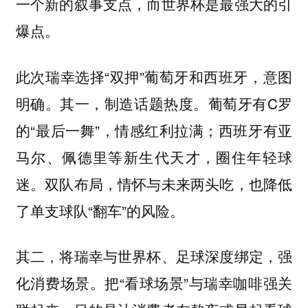
一个新的叙事支点，而世界杯是最强大的引
。
爆点
此次瑞幸选择“双押”葡萄牙和西班牙，意图
明确。
。葡萄牙有C罗
其一，制造话题热度
的“最后一舞”，情感红利拉满；西班牙有亚
马尔、佩德里等新生代天才，圈住年轻球
迷。双队布局，情怀与未来两头吃，也降低
了单支球队“翻车”的风险。
其二，将瑞幸与世界杯、足球深度绑定，强
。把“看球场景”与瑞幸咖啡强关
化消费场景