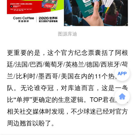
图源库迪
更重要的是，这个官方纪念票囊括了阿根
廷/法国/巴西/葡萄牙/英格兰/德国/西班牙/荷
兰/比利时/墨西哥/美国在内的11个热门球
队。
无论谁夺冠，对库迪而言，这是一条
。TOP君在浏览
比“单押”更确定的生意逻辑
相关社交媒体时发现，不少球迷已经对官方
周边翘首以盼了。