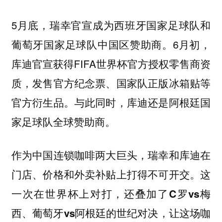
5月底，瑞幸官宣成为西班牙国家足球队和
葡萄牙国家足球队中国区赞助商。6月初，
库迪官宣获得FIFA世界杯官方授权零售商资
质，发售官方纪念票、国家队正版冰箱贴等
官方衍生品。与此同时，库迪还是阿根廷国
家足球队全球赞助商。
作为中国连锁咖啡两大巨头，瑞幸和库迪在
门店、价格和外卖补贴上打得不可开交。这
一次在世界杯上对打，还叠加了C罗vs梅
西、葡萄牙vs阿根廷的世纪对决，让这场咖