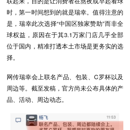
联起来，目的是让消费者在熬夜或早起看球
时，第一时间想到的就是瑞幸。值得注意的
是，瑞幸此次选择“中国区独家赞助”而非全
球权益，原因在于其3.1万家门店几乎全部
位于国内，精准打透本土市场是更务实的选
择。
网传瑞幸会上联名产品、包装、C罗杯以及
周边等。截至发稿，官方尚未公布具体的产
品、活动、周边动态。