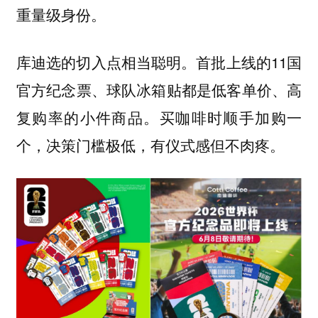
。
重量级身份
库迪选的切入点相当聪明。首批上线的11国
官方纪念票、球队冰箱贴都是低客单价、高
复购率的小件商品。买咖啡时顺手加购一
个，决策门槛极低，有仪式感但不肉疼。