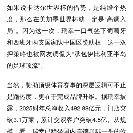
如果说卡达尔世界杯的借势，是纯蹭个热
度，那么在美加墨世界杯就一定是“高调入
局”。因为这一次，瑞幸一口气签下葡萄牙
和西班牙两支国家队中国区赞助权。这一双
押策略也被网友调侃为“承包伊比利亚半岛
的足球顶流”。
当然，赞助顶级体育赛事的深层逻辑可不止
。据瑞幸披
是蹭热度，更在于完成品牌升维
露，2025财年总净收入492.88亿元，门店突
破3.1万家，累计交易客户突破4.5亿。从规
模上看，瑞幸已稳坐国内连锁咖啡一哥的位