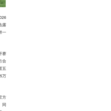
26
告露
样一
开赛
方合
置五
5万
官方
。同