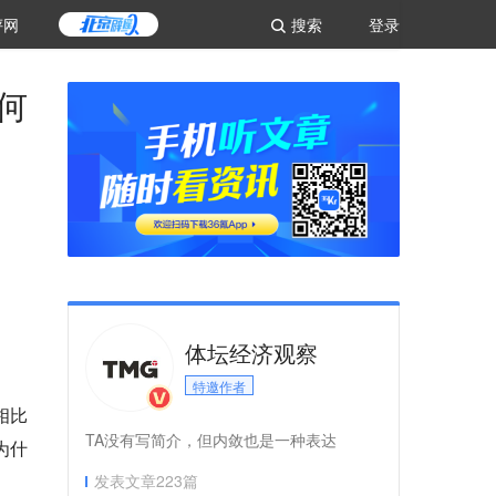
评网
搜索
登录
何
体坛经济观察
特邀作者
相比
TA没有写简介，但内敛也是一种表达
为什
发表文章
223
篇