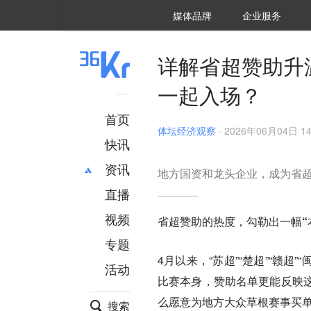
36氪Auto
数字时氪
企业号
未来消费
智能涌现
未来城市
启动Power on
媒体品牌
企业服务
企服点评
36氪出海
36氪研究院
潮生TIDE
36氪企服点评
36Kr研究院
36氪财经
职场bonus
36碳
后浪研究所
36Kr创新咨询
暗涌Waves
硬氪
氪睿研究院
详解省超赞助升
一起入场？
首页
体坛经济观察
·
2026年06月04日 14
快讯
资讯
地方国资和龙头企业，成为省
直播
最新
推荐
创投
财经
视频
省超赞助的热度，勾勒出一幅“
汽车
AI
专题
科技
项目推荐
4月以来，“苏超”“楚超”“赣
活动
专精特新
安徽
比赛本身，赞助名单更能反映
么愿意为地方大众草根赛事买
搜索