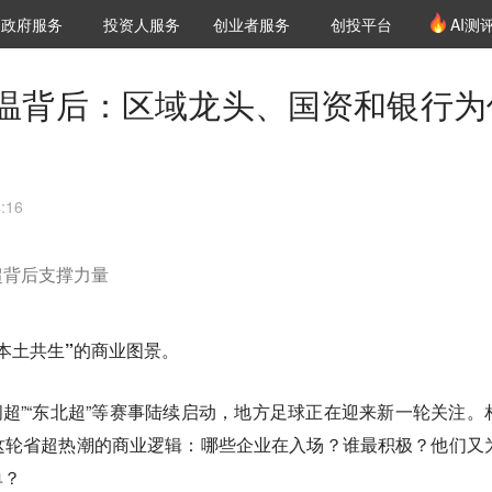
创投发布
项目推荐
核心服务
LP源计划
政府服务
投资人服务
创业者服务
创投平台
AI测
36氪Pro
VClub
VClub投资机构库
创投氪堂
城市之窗
投资机构职位推介
企业入驻
投资人认证
温背后：区域龙头、国资和银行为
:16
超背后支撑力量
本土共生”的商业图景。
超”“闽超”“东北超”等赛事陆续启动，地方足球正在迎来新一轮关注。
这轮省超热潮的商业逻辑：哪些企业在入场？谁最积极？他们又
单？