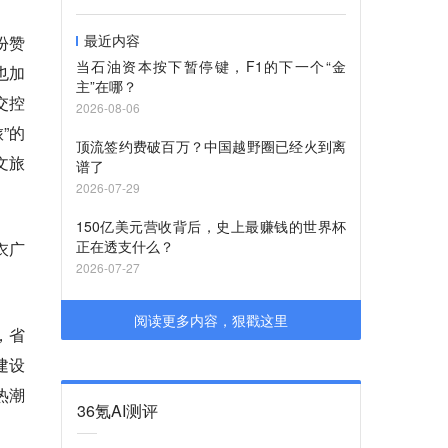
最近内容
份赞
当石油资本按下暂停键，F1的下一个“金
也加
主”在哪？
交控
2026-08-06
”的
顶流签约费破百万？中国越野圈已经火到离
文旅
谱了
2026-07-29
150亿美元营收背后，史上最赚钱的世界杯
正在透支什么？
衣广
2026-07-27
阅读更多内容，狠戳这里
，省
建设
热潮
36氪AI测评