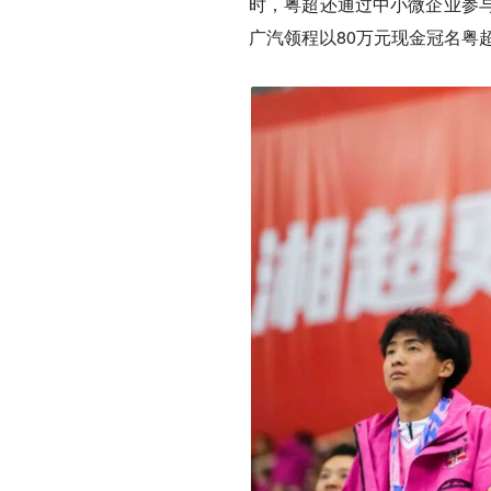
时，粤超还通过中小微企业参
广汽领程以80万元现金冠名粤