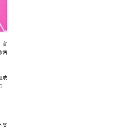
、官
作两
组成
层，
的赞