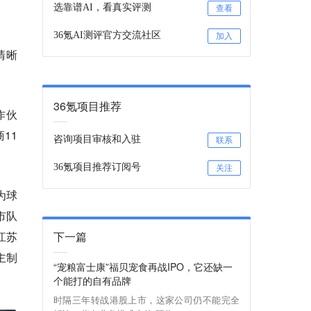
选靠谱AI，看真实评测
查看
36氪AI测评官方交流社区
加入
清晰
36氪项目推荐
作伙
11
咨询项目审核和入驻
联系
36氪项目推荐订阅号
关注
为球
市队
江苏
下一篇
主制
“宠粮富士康”福贝宠食再战IPO，它还缺一
个能打的自有品牌
时隔三年转战港股上市，这家公司仍不能完全