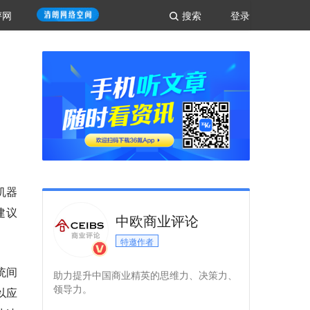
评网
搜索
登录
机器
建议
中欧商业评论
特邀作者
统间
助力提升中国商业精英的思维力、决策力、
领导力。
以应