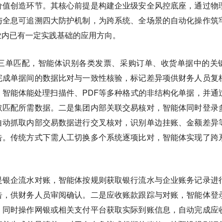
价值创造环节。其核心前提是构建企业级安全风控底座，通过物
与全息可追溯四大防护机制，为跨系统、全场景的自动化操作筑
业内已有一定实践基础的应用方向。
三单匹配，智能体识别各类发票、采购订单、收货单据中的关
完成单据间的数据比对与一致性核验，标记差异项供财务人员复
智能体能处理扫描件、PDF等多种格式的非结构化单据，并通
取匹配所需数据。二是集团内部关联交易核对，智能体同时登录
自动抓取内部交易数据进行交叉核对，识别单边挂账、金额差异
告。传统方式下需人工切换多个系统逐项比对，智能体实现了跨
是银企流水对账，智能体按规则获取银行流水与企业账务记录进
告，供财务人员审阅确认。二是应收账款跟踪与对账，智能体登
，同时操作网银或相关支付平台获取实际到账信息，自动完成应