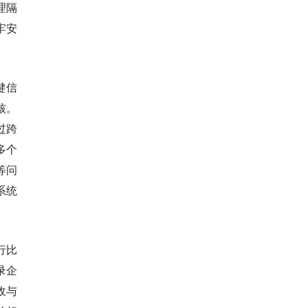
理隔
牢安
键信
核。
过跨
多个
等问
系统
行比
录企
收与