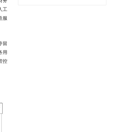
财务
人工
性服
停留
务用
管控