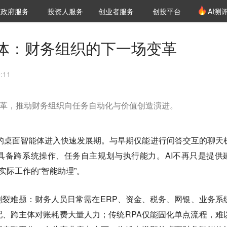
创投发布
项目推荐
核心服务
LP源计划
政府服务
投资人服务
创业者服务
创投平台
AI测
36氪Pro
VClub
VClub投资机构库
创投氪堂
城市之窗
投资机构职位推介
企业入驻
投资人认证
体：财务组织的下一场变革
:11
大变革，推动财务组织向任务自动化与价值创造演进。
座的桌面智能体进入快速发展期。与早期仅能进行问答交互的聊天
具备跨系统操作、任务自主规划与执行能力。AI不再只是提供
实际工作的“智能助理”。
裂难题：财务人员日常需在ERP、资金、税务、网银、业务系
、跨主体对账耗费大量人力；传统RPA仅能固化单点流程，难