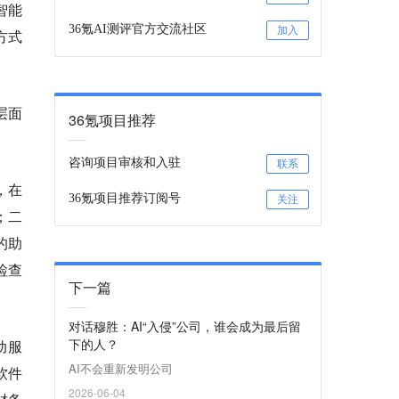
智能
36氪AI测评官方交流社区
加入
方式
层面
36氪项目推荐
咨询项目审核和入驻
联系
，在
36氪项目推荐订阅号
关注
；二
的助
检查
下一篇
对话穆胜：AI“入侵”公司，谁会成为最后留
下的人？
动服
AI不会重新发明公司
软件
2026-06-04