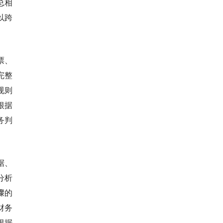
总相
以跨
票、
完整
规则
根据
务判
据、
分析
骤的
财务
根据