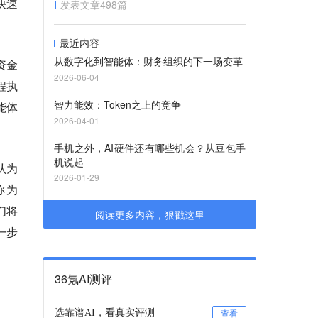
快速
发表文章
498
篇
最近内容
从数字化到智能体：财务组织的下一场变革
资金
2026-06-04
程执
智力能效：Token之上的竞争
能体
2026-04-01
手机之外，AI硬件还有哪些机会？从豆包手
机说起
认为
2026-01-29
称为
们将
阅读更多内容，狠戳这里
一步
36氪AI测评
选靠谱AI，看真实评测
查看