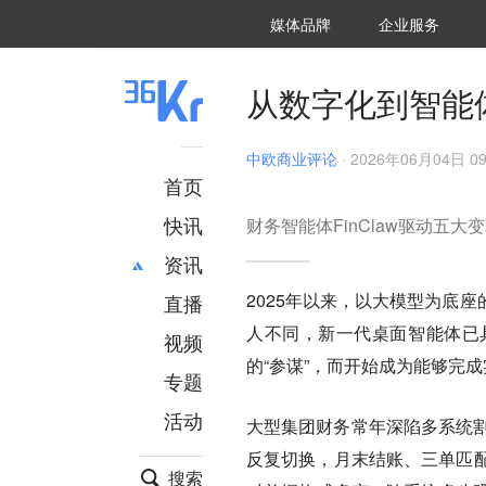
36氪Auto
数字时氪
企业号
未来消费
智能涌现
未来城市
启动Power on
媒体品牌
企业服务
企服点评
36氪出海
36氪研究院
潮生TIDE
36氪企服点评
36Kr研究院
36氪财经
职场bonus
36碳
后浪研究所
36Kr创新咨询
暗涌Waves
硬氪
氪睿研究院
从数字化到智能
中欧商业评论
·
2026年06月04日 09
首页
快讯
财务智能体FinClaw驱动五
资讯
2025年以来，以大模型为底
直播
最新
推荐
人不同，新一代桌面智能体已
创投
财经
视频
汽车
AI
的“参谋”，而开始成为能够完成
专题
科技
项目推荐
活动
专精特新
安徽
大型集团财务常年深陷多系统割
反复切换，月末结账、三单匹配
搜索