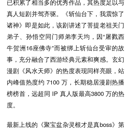
已积累了相当多的优秀作品，其热度足以与
真人短剧并驾齐驱。《斩仙台下，我震惊了
诸神》即是如此，该剧讲述了菩提老祖关门
弟子、孙悟空同门师弟李天均，因“屠戮西
牛贺洲16座佛寺”而被绑上斩仙台受审的故
事，充分融合了西游经典元素和爽感。玄幻
漫剧《风水天师》的热度表现同样亮眼，站
内峰值热度约 7100 万，长期稳居漫剧热播
榜榜首，远超同 IP 真人版最高3800 万的热
度。
最新上线的《聚宝盆杂灵根才是真boss》第