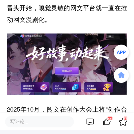
冒头开始，嗅觉灵敏的网文平台就一直在推
动网文漫剧化。
2025年10月，阅文在创作大会上将“创作合
33
2
伙人计划”从短剧延伸至漫剧，开放10万部
写评论...
网文IP（含《国民法医》等头部）；次年3