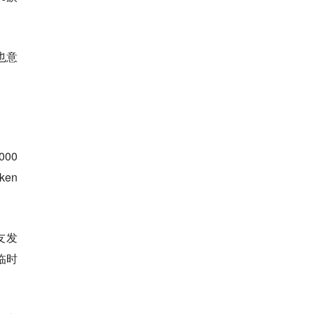
也意
00
en
友发
临时