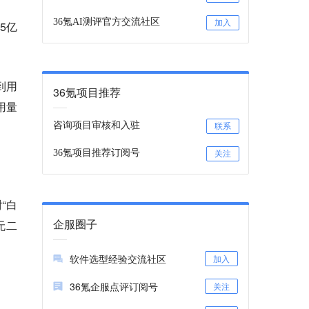
36氪AI测评官方交流社区
加入
5亿
到用
36氪项目推荐
用量
咨询项目审核和入驻
联系
36氪项目推荐订阅号
关注
。
对“白
企服圈子
无二
软件选型经验交流社区
加入
36氪企服点评订阅号
关注