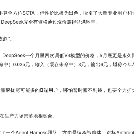
不算全方位SOTA，但性价比极为出色，吸引了大量专业用户和
eepSeek完全有资格通过涨价赚得盆满钵丰。
收割”。
DeepSeek一个月里四次调低V4模型的价格，5月底更是永久
存命中）0.025元，输入（缓存未命中）3元，输出6元，堪称今年A
希望聚拢尽可能多的B端用户，哪怕暂时赚不到钱，也要全力扩
——在生产力场景落地相契合。
一个Agent Harness团队，方向是编程智能体，对标Anthrop