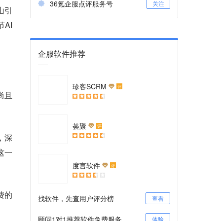
36氪企服点评服务号
关注
山引
AI
企服软件推荐
珍客SCRM
评
尚且
荟聚
评
，深
这一
度言软件
评
费的
找软件，先查用户评分榜
查看
顾问1对1推荐软件免费服务
体验