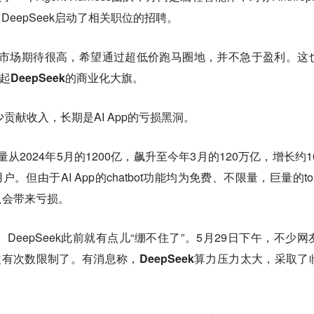
时，DeepSeek启动了相关职位的招聘。
于B端市场期待很高，希望通过超低价跑马圈地，并不急于盈利。这
起DeepSeek的商业化大旗。
少贡献收入，长期是AI App的亏损黑洞。
量从2024年5月的1200亿，飙升至今年3月的120万亿，增长约10
但由于AI App的chatbot功能均为免费、不限量，巨量的tok
只会带来亏损。
eepSeek此前就有点儿“绷不住了”。5月29日下午，不少网
修改有次数限制了。有消息称，
DeepSeek算力压力太大，采取了