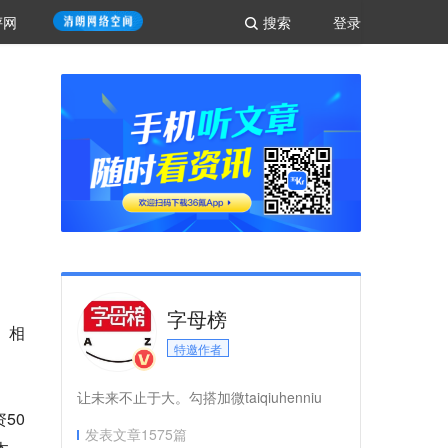
评网
搜索
登录
字母榜
。相
特邀作者
让未来不止于大。勾搭加微taiqiuhenniu
50
发表文章
1575
篇