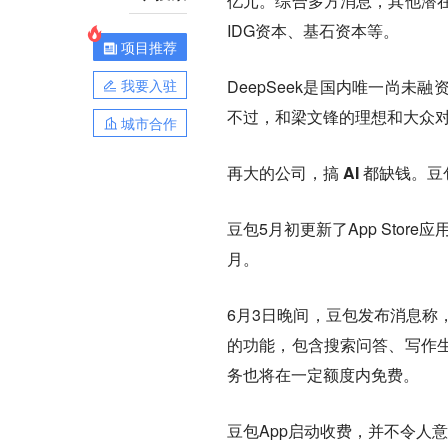
亿元。综合多方消息，其他潜
IDG资本、基石资本等。
项目推荐
我要入驻
DeepSeek是国内唯一尚
不过，和梁文锋的理想和大众对于
城市合作
再大的公司，搞 AI 都缺钱。
豆包5月初更新了App Sto
月。
6月3日晚间，
豆包发布消息称
的功能，包含搜索问答、写作
务也将在一定额度内免费。
豆包App启动收费，并不令人