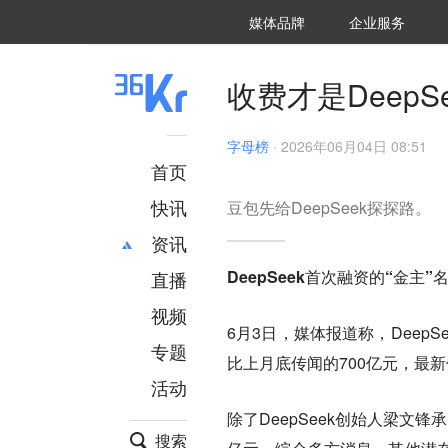
36氪Auto
数字时氪
企业号
未来消费
智能涌现
未来城市
启动Power on
媒体品牌
企业服务
企服点评
36氪出海
36氪研究院
潮生TIDE
36氪企服点评
36Kr研究院
36氪财经
职场bonus
36碳
后浪研究所
36Kr创新咨询
暗涌Waves
硬氪
氪睿研究院
收费才是DeepS
字母榜
·
2026年06月04日 08:51
首页
快讯
豆包先给DeepSeek探探路。
资讯
DeepSeek首次融资的“金主
直播
最新
推荐
创投
财经
视频
6月3日，媒体报道称，DeepS
汽车
AI
专题
比上月底传闻的700亿元，最
科技
项目推荐
活动
专精特新
安徽
除了DeepSeek创始人梁文
搜索