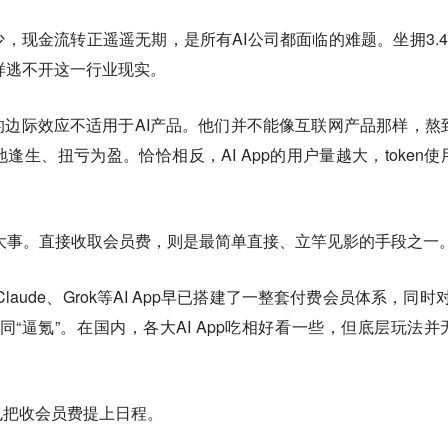
常少，现金流转正遥遥无期，是所有AI公司都面临的难题。坐拥3.4
，同样逃不开这一行业现实。
边际效应不适用于AI产品。他们并不能像互联网产品那样，熬
生、扭亏为盈。恰恰相反，AI App的用户量越大，token使
大事。
直接收取会员费，则是最简单直接、立竿见影的手段之一
、Claude、Grok等AI App早已搭建了一整套付费会员体系，同时
同“逼氪”。在国内，各大AI App吃相好看一些，但底层玩法并
也把收会员费提上日程。