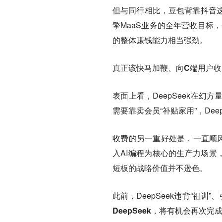
但与同行相比，豆包背靠抖音
擎MaaS业务的全年营收目标，
的整体赚钱能力相当强劲。
真正该快马加鞭、向C端用户收费
表面上看，DeepSeek在
需要靠卖会员“补贴家用”，De
收费的另一重好处是，一直顺风
入AI编程为核心的生产力场景
短板的战略价值并不逊色。
此前，DeepSeek违背“祖
DeepSeek，将有机会再次完