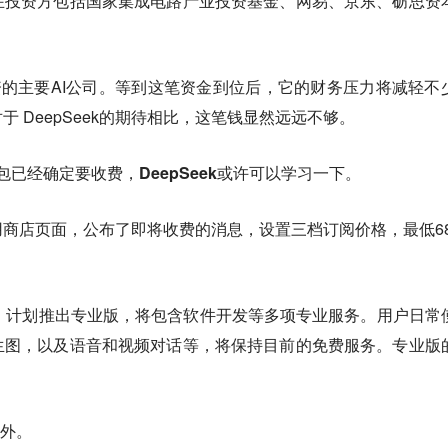
在投资方包括国家集成电路产业投资基金、网易、京东、砺思资
未融资的主要AI公司。等到这笔资金到位后，它的财务压力将减轻不
 DeepSeek的期待相比，这笔钱显然远远不够。
豆包已经确定要收费，DeepSeek或许可以学习一下。
re应用商店页面，公布了即将收费的消息，设置三档订阅价格，最低68
，计划推出专业版，
将包含软件开发等多项专业服务。用户日常
生图，以及语音和视频对话等，将保持目前的免费服务。专业版
意外。