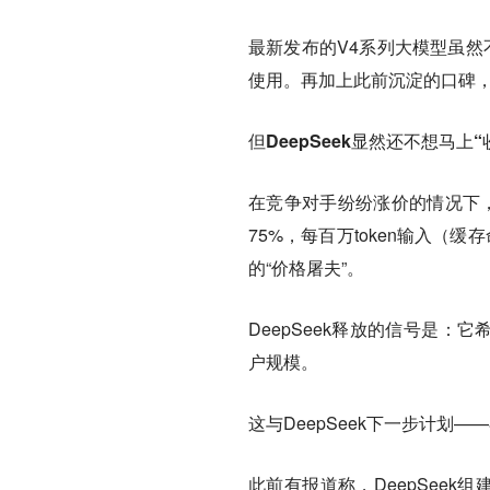
最新发布的V4系列大模型虽然
使用。再加上此前沉淀的口碑，D
但
DeepSeek显然还不想马上“
在竞争对手纷纷涨价的情况下，
75%，每百万token输入（缓
的“价格屠夫”。
DeepSeek释放的信号是：
它
户规模。
这与DeepSeek下一步计划
此前有报道称，DeepSeek组建了