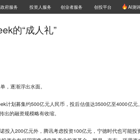
创投发布
项目推荐
核心服务
LP源计划
政府服务
投资人服务
创业者服务
创投平台
AI测
36氪Pro
VClub
VClub投资机构库
创投氪堂
城市之窗
投资机构职位推介
企业入驻
投资人认证
eek的“成人礼”
”名单，逐渐浮出水面。
eek计划募集约500亿元人民币，投后估值达3500亿至4000亿元
新传出的融资规模略有收缩。
锋承诺投入200亿元外，腾讯考虑投资100亿元，宁德时代也可能投资