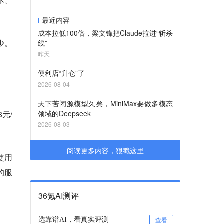
本、
最近内容
成本拉低100倍，梁文锋把Claude拉进“斩杀
少。
线”
昨天
便利店“升仓”了
2026-08-04
天下苦闭源模型久矣，MiniMax要做多模态
元/
领域的Deepseek
2026-08-03
阅读更多内容，狠戳这里
使用
的服
36氪AI测评
选靠谱AI，看真实评测
查看