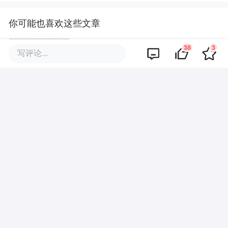
你可能也喜欢这些文章
38
3
写评论...
美团，正在退到AI身后
AI 砍掉的第一批大厂人：高薪，
高绩效，高P｜深氪
王兴兴，离上市又近一步
美团发布「零英伟达」万亿大模
型，「国芯+国模」彻底跑通了？