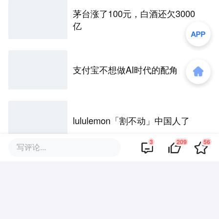
茅台涨了100元，白酒还欠3000
亿
支付宝不想做AI时代的配角
lululemon「割不动」中国人了
3
209
56
写评论...
评论区
·
回复
氪友Qhi4
2026-06-04
我记得安德玛和库里签约的代言费是相当
高的，在文中怎么变成每年400万？