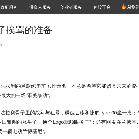
创投发布
项目推荐
核心服务
LP源计划
政府服务
投资人服务
创业者服务
创投平台
AI测
36氪Pro
VClub
VClub投资机构库
创投氪堂
城市之窗
投资机构职位推介
企业入驻
投资人认证
了挨骂的准备
3
光”，法拉利的首款纯电车以此命名，本意是希望它能点亮未来的路
最大的一场“审美暴动”。
丢了法拉利骨子里的战斗与狂暴，调侃它该和捷豹Type 00坐一桌；
3与本田雅阁的私生子，换个Logo就顺眼多了”；还有网友在兰博基
要一辆电动兰博基尼”。