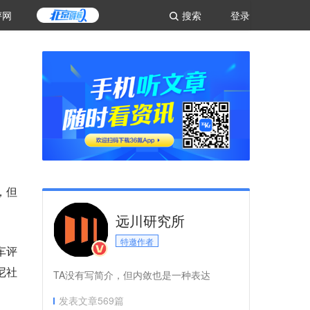
评网
搜索
登录
，但
远川研究所
特邀作者
车评
尼社
TA没有写简介，但内敛也是一种表达
发表文章
569
篇