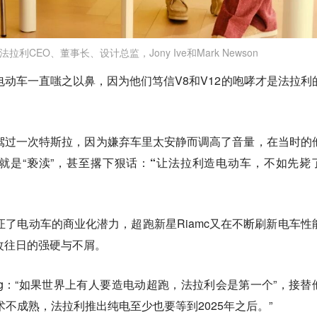
利CEO、董事长、设计总监，Jony Ive和Mark Newson
电动车一直嗤之以鼻，因为他们笃信V8和V12的咆哮才是法拉利
驾过一次特斯拉，因为嫌弃车里太安静而调高了音量，在当时的
就是“亵渎”，甚至撂下狠话：
“让法拉利造电动车，不如先毙
验证了电动车的商业化潜力，超跑新星Riamc又在不断刷新电车性
改往日的强硬与不屑。
lag：“如果世界上有人要造电动超跑，法拉利会是第一个”，接替
术不成熟，法拉利推出纯电至少也要等到2025年之后。”