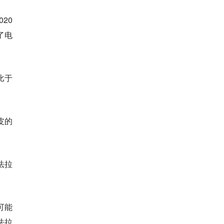
20
了电
比于
皮的
法拉
可能
法拉