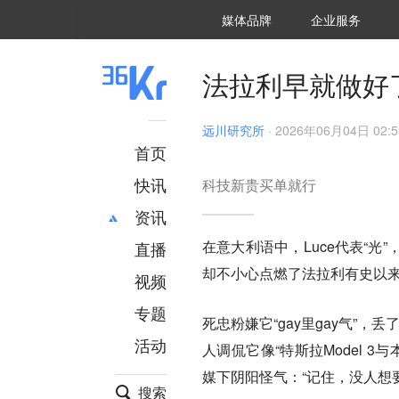
36氪Auto
数字时氪
企业号
未来消费
智能涌现
未来城市
启动Power on
媒体品牌
企业服务
企服点评
36氪出海
36氪研究院
潮生TIDE
36氪企服点评
36Kr研究院
36氪财经
职场bonus
36碳
后浪研究所
36Kr创新咨询
暗涌Waves
硬氪
氪睿研究院
法拉利早就做好
远川研究所
·
2026年06月04日 02:5
首页
快讯
科技新贵买单就行
资讯
在意大利语中，Luce代表“
直播
最新
推荐
却不小心点燃了法拉利有史以来
创投
财经
视频
汽车
AI
专题
死忠粉嫌它“gay里gay气”，
科技
项目推荐
活动
专精特新
安徽
人调侃它像“特斯拉Model 
媒下阴阳怪气：“记住，没人想
搜索