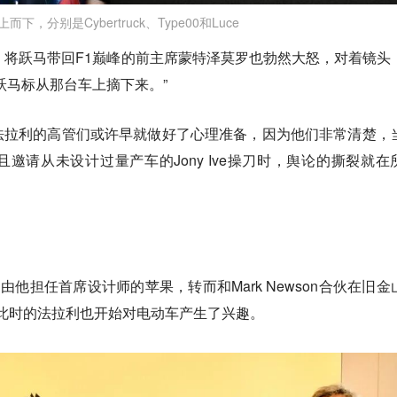
上而下，分别是Cybertruck、Type00和Luce
，将跃马带回F1巅峰的前主席蒙特泽莫罗也勃然大怒，对着镜头
跃马标从那台车上摘下来。”
法拉利的高管们或许早就做好了心理准备，因为他们非常清楚，
邀请从未设计过量产车的Jony Ive操刀时，舆论的撕裂就在
长期由他担任首席设计师的苹果，转而和Mark Newson合伙在旧金
巧，此时的法拉利也开始对电动车产生了兴趣。