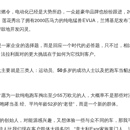
燃令，电动化已经是大势所趋，一众超豪华品牌也纷纷跟进，20
n，莲花秀出了拥有2000匹马力的纯电猛兽EVIJA，兰博基尼发布
密鼓地开发闪灵。
是一家企业的选择题，而是回应一个时代的必答题，只不过，相
，法拉利面对的更大挑战在于如何为它找到客户。
主要就是三类人：运动员、50多岁的成功人士以及把跑车当貂
愿为一款纯电跑车掏出至少55万欧元的人，大概率不是那些对
咆哮当圣 经、平均年龄52岁的“老登”，而是一个新的群体。
司的创始人，对能源感兴趣，又想体验一些与众不同的车，那我
些人比我们现在客户群体大得多[2]。”意大利Exor家族掌门人、