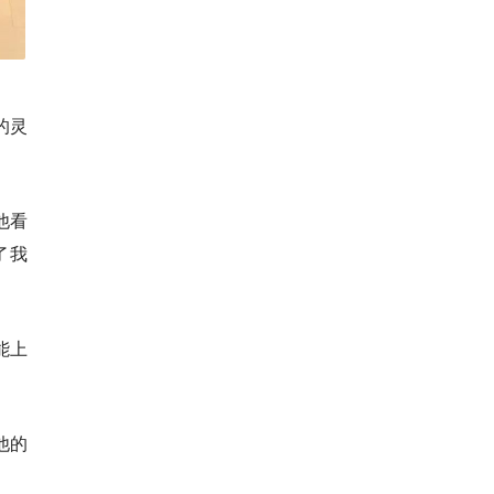
的灵
他看
了我
能上
他的