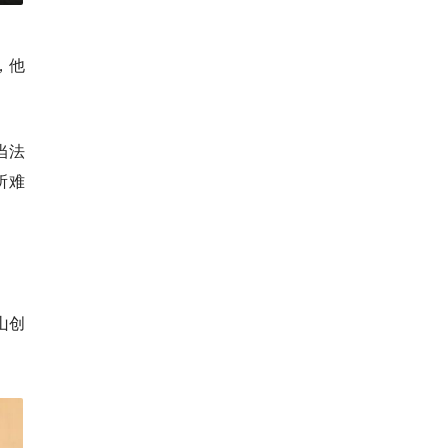
，他
当法
所难
山创