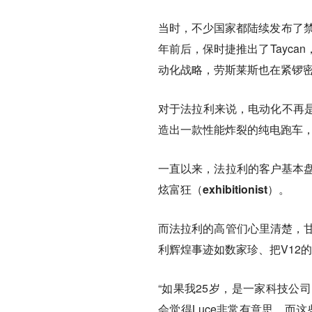
当时，不少国家都陆续发布了禁
年前后，保时捷推出了Tayca
动化战略，劳斯莱斯也在紧锣
对于法拉利来说，电动化不再
造出一款性能炸裂的纯电跑车
一直以来，法拉利的客户基本盘
炫富狂（exhibitionist）。
而法拉利的高管们心里清楚，甘
利辉煌事迹如数家珍、把V12的
“如果我25岁，是一家科技公
会觉得Luce非常有意思，而这