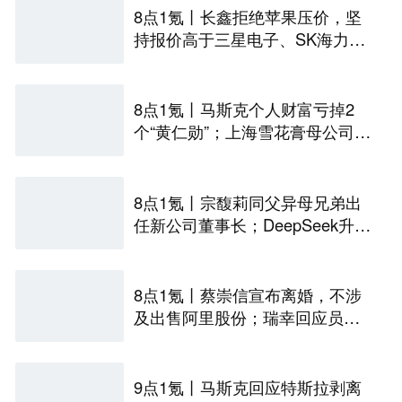
8点1氪丨长鑫拒绝苹果压价，坚
持报价高于三星电子、SK海力
士；宇树科技开启科创板IPO初
步询价；韩国宣布进入“国家灾难
状态”
8点1氪丨马斯克个人财富亏掉2
个“黄仁勋”；上海雪花膏母公司破
产；日本半导体或面临断供
8点1氪丨宗馥莉同父异母兄弟出
任新公司董事长；DeepSeek升至
全球调用量第一；iPhone被曝最
高或涨价超千元
8点1氪丨蔡崇信宣布离婚，不涉
及出售阿里股份；瑞幸回应员工
对嘴喷奶油；IF椰子水市值从126
亿暴跌到16亿
9点1氪丨马斯克回应特斯拉剥离