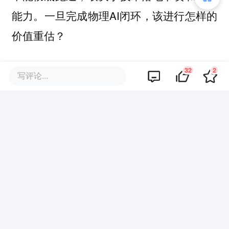
能力。一旦完成物理AI闭环，该进行怎样的
价值重估？
本文来自微信公众号
“极点商业”（ID：
32
2
写评论...
jdsy2020）
，作者：刘珊珊，编辑：
Cindy，36氪经授权发布。
该文观点仅代表作者本人，36氪平台仅提供信息存储空间服务。
32
好文章，需要你的鼓励