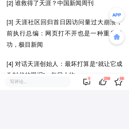
[2] 谁救得了天涯？中国新闻周刊
[3] 天涯社区回归首日因访问量过大崩溃，
前执行总编：网页打不开也是一种重启成
功，极目新闻
[4] 对话天涯创始人：最坏打算是“就让它成
为时代的眼泪”，每日人物
1
258
58
写评论...
本文来自微信公众号
“远川研究所”（ID：
YuanChuanInstitution）
，作者：罗雪妍，
36氪经授权发布。