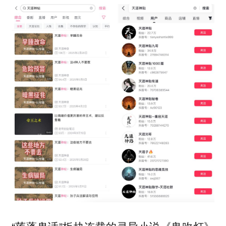
“莲蓬鬼话”板块连载的灵异小说《鬼吹灯》