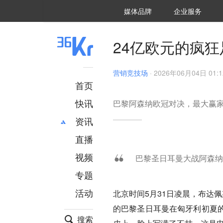
36氪Auto
数字时氪
企业号
未来消费
智能涌现
未来城市
启动Power on
媒体品牌
企业服务
企服点评
36氪出海
36氪研究院
潮生TIDE
36氪企服点评
36Kr研究院
36氪财经
职场bonus
36碳
后浪研究所
36Kr创新咨询
暗涌Waves
硬氪
氪睿研究院
24亿欧元的疯
营销竞技场
·
2026年06月04日 01:1
首页
快讯
巴黎阿森纳欧冠对决，最大赢
资讯
直播
最新
推荐
创投
财经
视频
巴黎圣日耳曼大战阿森纳
汽车
AI
专题
科技
项目推荐
活动
北京时间5月31日凌晨，布达
专精特新
安徽
的巴黎圣日耳曼在匈牙利初夏
搜索