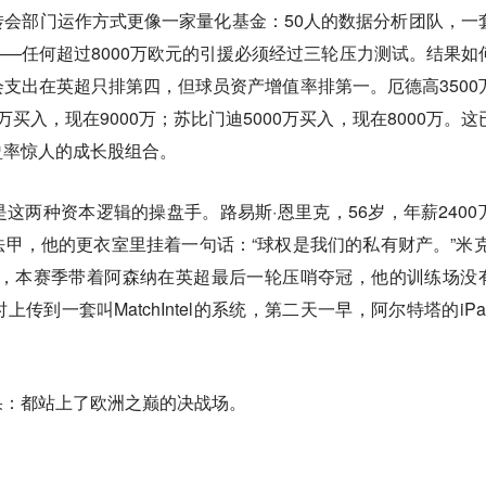
会部门运作方式更像一家量化基金：50人的数据分析团队，一
—任何超过8000万欧元的引援必须经过三轮压力测试。结果如
支出在英超只排第四，但球员资产增值率排第一。厄德高3500
0万买入，现在9000万；苏比门迪5000万买入，现在8000万。这
盈率惊人的成长股组合。
这两种资本逻辑的操盘手。路易斯·恩里克，56岁，年薪2400
甲，他的更衣室里挂着一句话：“球权是我们的私有财产。”米克
0万，本赛季带着阿森纳在英超最后一轮压哨夺冠，他的训练场没
传到一套叫MatchIntel的系统，第二天一早，阿尔特塔的iPa
果：都站上了欧洲之巅的决战场。