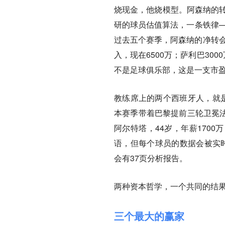
烧现金，他烧模型。阿森纳的转
研的球员估值算法，一条铁律—
过去五个赛季，阿森纳的净转会
入，现在6500万；萨利巴300
不是足球俱乐部，这是一支市
教练席上的两个西班牙人，就是
本赛季带着巴黎提前三轮卫冕法
阿尔特塔，44岁，年薪170
语，但每个球员的数据会被实时上
会有37页分析报告。
两种资本哲学，一个共同的结
三个最大的赢家