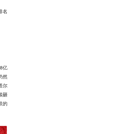
排名
8亿
仍然
塔尔
续砸
联的