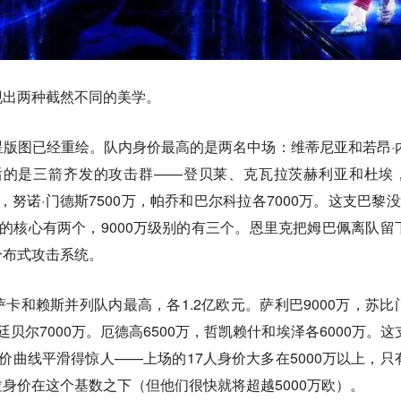
现出两种截然不同的美学。
版图已经重绘。队内身价最高的是两名中场：维蒂尼亚和若昂·
其后的是三箭齐发的攻击群——登贝莱、克瓦拉茨赫利亚和杜埃
万，努诺·门德斯7500万，帕乔和巴尔科拉各7000万。这支巴黎没
的核心有两个，9000万级别的有三个。恩里克把姆巴佩离队留
分布式攻击系统。
卡和赖斯并列队内最高，各1.2亿欧元。萨利巴9000万，苏比
，廷贝尔7000万。厄德高6500万，哲凯赖什和埃泽各6000万。这
价曲线平滑得惊人——上场的17人身价大多在5000万以上，只
身价在这个基数之下（但他们很快就将超越5000万欧）。