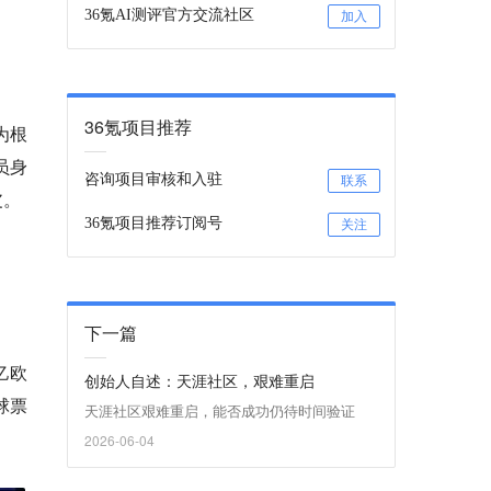
36氪AI测评官方交流社区
加入
36氪项目推荐
为根
员身
咨询项目审核和入驻
联系
皮。
36氪项目推荐订阅号
关注
下一篇
4亿欧
创始人自述：天涯社区，艰难重启
球票
天涯社区艰难重启，能否成功仍待时间验证
2026-06-04