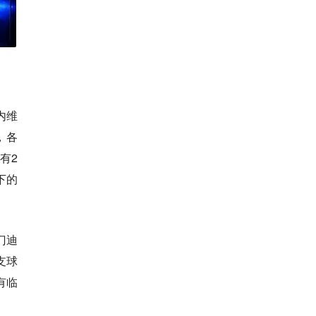
内维
，各
有2
下的
门迪
支球
有临