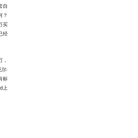
套自
何？
万买
已经
万，
尔·
有标
d上