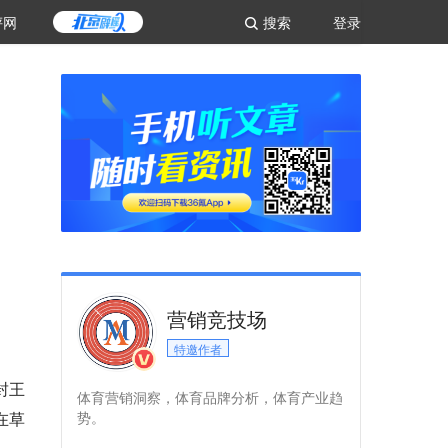
评网
搜索
登录
营销竞技场
特邀作者
封王
体育营销洞察，体育品牌分析，体育产业趋
在草
势。