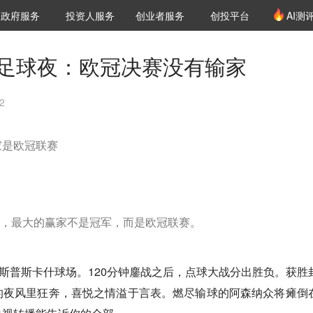
创投发布
项目推荐
核心服务
LP源计划
政府服务
投资人服务
创业者服务
创投平台
AI测
36氪Pro
VClub
VClub投资机构库
创投氪堂
城市之窗
投资机构职位推介
企业入驻
投资人认证
狂足球夜：欧冠决赛没有输家
2
家是欧冠联赛
，最大的赢家不是冠军，而是欧冠联赛。
佩斯普斯卡什球场。120分钟鏖战之后，点球大战分出胜负。获胜
的夜风里狂奔，喜悦之情溢于言表。燃尽输球的阿森纳众将瘫倒