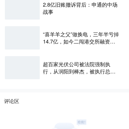
2.8亿旧账撤诉背后：申通的中场
战事
“喜羊羊之父”做换电，三年半亏掉
14.7亿，如今二闯港交所融资救
命
超百家光伏公司被法院强制执
行，从润阳到棒杰，被执行总金
额超十亿元，产能内卷的债该还
了
评论区