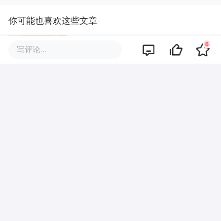
你可能也喜欢这些文章
6
新东方系开启“大乱斗”，直播电商
写评论...
下半场如何破局？
淘宝闪购再传变阵：搜索权上
收，孟轲接盘下半场
拉美电商进入新赛点：平台“七雄
争霸”，卖家告别“快钱”时代
零食量贩步入精耕时代