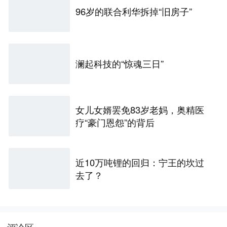
96岁的联合利华拆掉“旧房子”
澜起科技的“惊魂三日”
女儿女婿罢免83岁老妈，奥精医
疗“豪门恩怨”的背后
近10万吨锂的回归：宁王的坎过
去了？