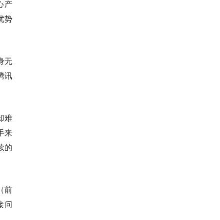
心产
优势
身无
腾讯
却难
手来
续的
（前
接问