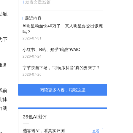
发表文章
32
篇
动触
最近内容
AI明星粉丝快40万了，真人明星要交出饭碗
吗？
2026-07-31
为下
小红书、B站、知乎“暗战”WAIC
2026-07-24
服务
字节亲自下场，“可玩版抖音”真的要来了？
2026-07-20
线前
阅读更多内容，狠戳这里
能体
力测
36氪AI测评
选靠谱AI，看真实评测
查看