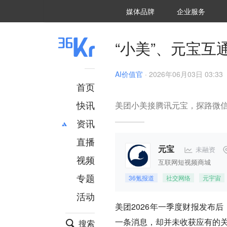
36氪Auto
数字时氪
企业号
未来消费
智能涌现
未来城市
启动Power on
媒体品牌
企业服务
企服点评
36氪出海
36氪研究院
潮生TIDE
36氪企服点评
36Kr研究院
36氪财经
职场bonus
36碳
后浪研究所
36Kr创新咨询
暗涌Waves
硬氪
氪睿研究院
“小美”、元宝
AI价值官
·
2026年06月03日 03:33
首页
快讯
美团小美接腾讯元宝，探路微信
资讯
直播
最新
推荐
未融资
元宝
创投
财经
视频
互联网短视频商城
汽车
AI
专题
36氪报道
社交网络
元宇宙
科技
项目推荐
活动
专精特新
安徽
美团2026年一季度财报发布
一条消息，却并未收获应有的
搜索