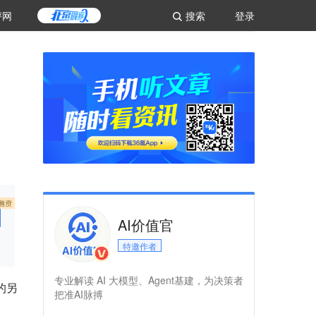
评网
搜索
登录
AI价值官
特邀作者
专业解读 AI 大模型、Agent基建，为决策者
的另
把准AI脉搏