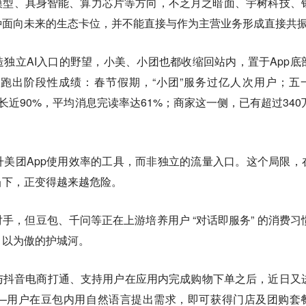
模型、具身智能、算力芯片等方向，不乏月之暗面、宇树科技、
种面向未来的生态卡位，并不能直接与作为主营业务形成直接共
独立AI入口的野望，小美、小团也都收缩回站内，置于App底
跑出阶段性成绩：春节假期，“小团”服务过亿人次用户；五
长近90%，平均消息完读率达61%；商家这一侧，已有超过340
美团App使用效率的工具，而非独立的流量入口。这个局限，在
当下，正变得越来越危险。
手，但豆包、千问等正在上游培养用户 “对话即服务” 的消费习
引以为傲的护城河。
与抖音电商打通、支持用户在应用内完成购物下单之后，近日又
—用户在豆包内用自然语言提出需求，即可获得门店及团购套