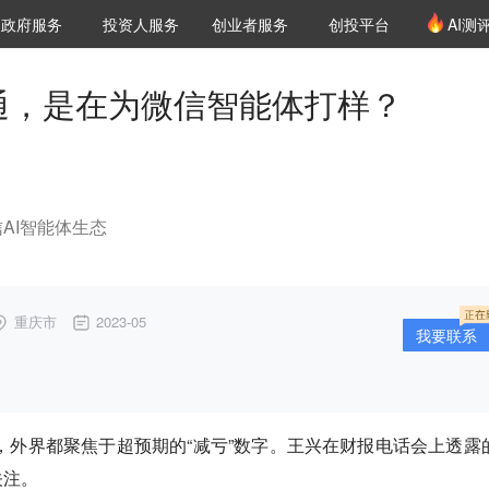
创投发布
项目推荐
核心服务
LP源计划
政府服务
投资人服务
创业者服务
创投平台
AI测
36氪Pro
VClub
VClub投资机构库
创投氪堂
城市之窗
投资机构职位推介
企业入驻
投资人认证
互通，是在为微信智能体打样？
AI智能体生态
重庆市
2023-05
我要联系
后，外界都聚焦于超预期的“减亏”数字。王兴在财报电话会上透露
关注。