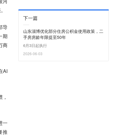
银河
振。
下一篇
部导
山东淄博优化部分住房公积金使用政策，二
一期
手房房龄年限提至50年
万商
6月3日起执行
2026-06-03
AI
惯，
进一
餐推