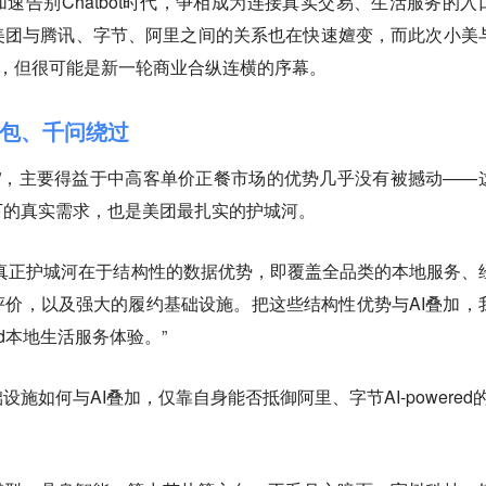
加速告别Chatbot时代，争相成为连接真实交易、生活服务的入
美团与腾讯、字节、阿里之间的关系也在快速嬗变，而此次小美
作，但很可能是新一轮商业合纵连横的序幕。
包、千问绕过
”，主要得益于中高客单价正餐市场的优势几乎没有被撼动——
下的真实需求，也是美团最扎实的护城河。
真正护城河在于结构性的数据优势，即覆盖全品类的本地服务、
价，以及强大的履约基础设施。把这些结构性优势与AI叠加，
ed本地生活服务体验。”
施如何与AI叠加，仅靠自身能否抵御阿里、字节AI-powered的