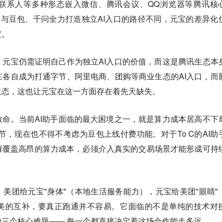
联系人等多种形态嵌入微信、腾讯会议、QQ浏览器等腾讯核
。与豆包、千问全力打造独立AI入口的路径不同，元宝的差异化
定。
元宝仍需证明自己作为独立AI入口的价值，而这是腾讯生态本
各自成为打通字节、阿里电商、团购等商业生态的AI入口，而
生态，这也让元宝在这一方面存在着先天缺失。
命。当前AI助手面临的最大困境之一，就是算力成本居高不下
节，现在也不得不考虑为豆包上线付费功能。对于To C的AI助
难覆盖高昂的算力成本，必须介入真实的交易场景才能形成可持
美团给元宝"身体"（本地生活服务能力），元宝给美团"眼睛"
美的互补，要真正跑通并不容易。它面临的不是单纯的技术对
三个核心难题—— 每一个都直接决定着这场合作能走多远。