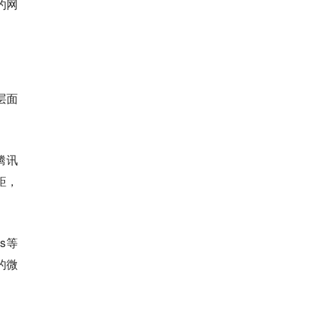
约网
层面
腾讯
距，
s等
的微