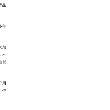
等品
多年
实却
，不
也就
分用
延伸