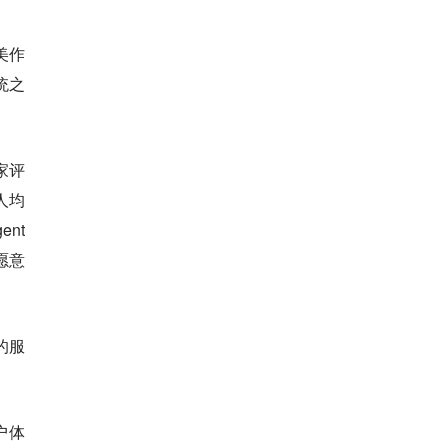
美作
统之
家评
人均
nt
愿意
的服
户体