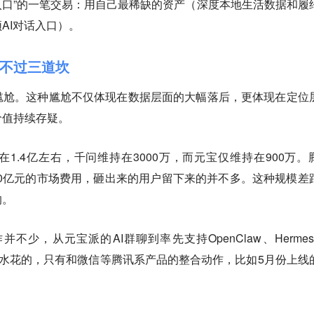
量入口”的一笔交易：用自己最稀缺的资产（深度本地生活数据和履
AI对话入口）。
不过三道坎
尴尬。这种尴尬不仅体现在数据层面的大幅落后，更体现在定位
价值持续存疑。
在1.4亿左右，千问维持在3000万，而元宝仅维持在900万。
150亿元的市场费用，砸出来的用户留下来的并不多。这种规模差
的。
并不少，从元宝派的AI群聊到率先支持OpenClaw、Hermes
激起水花的，只有和微信等腾讯系产品的整合动作，比如5月份上线