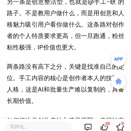
另一条是
也就是@手工~耿 的
创意整活型，
路子。不是教用户做什么，而是用创意和人
格魅力吸引用户看你做什么。这条路对创作
者的个人特质要求更高，但一旦跑通，粉丝
粘性极强，IP价值也更大。
两条路没有高下之分，关键是找准自己的定
位。手工内容的核心是
创作者本人的技艺与
，这是AI和批量生产难以复制的，具备
人格
长期价值。
如何把这类创作者纳入选号视野，值得认真
39
9
写评论...