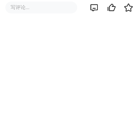
一个是未来零供关系的变革。经销商的角色
写评论...
要跟着变，简单的多层级的倒进卖出模式会
逐渐崩塌，具备更强服务能力、组货能力、
成本管理能力的专业中间商会慢慢出现。比
如，日本的中间商演化整合成三菱、伊藤忠
这样的大型商社，具备高效的供应链服务、
数据链接、洞察和创新能力，在零供之间扮
演了不可替代的角色。
这类专业服务商会逐
渐在中国市场成长起来，颠覆传统的经销体
系。
另一方面对品牌商的影响也很大。零售商自