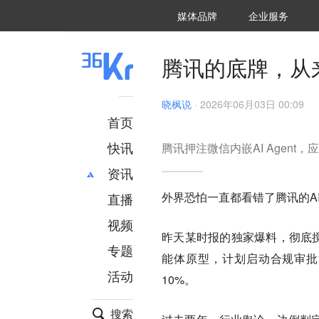
36氪Auto
数字时氪
企业号
未来消费
智能涌现
未来城市
启动Power on
媒体品牌
企业服务
企服点评
36氪出海
36氪研究院
潮生TIDE
36氪企服点评
36Kr研究院
36氪财经
职场bonus
36碳
后浪研究所
36Kr创新咨询
暗涌Waves
硬氪
氪睿研究院
腾讯的底牌，从
晓枫说
·
2026年06月03日 00:09
首页
快讯
腾讯押注微信内嵌AI Agent
资讯
外界恐怕一直都看错了腾讯的A
直播
最新
推荐
创投
财经
视频
昨天某时报的独家爆料，彻底搅动
汽车
AI
专题
能体原型，计划启动合规审批
科技
项目推荐
活动
专精特新
安徽
10%。
搜索