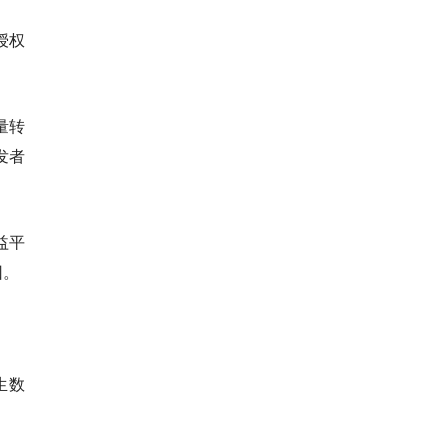
授权
量转
发者
益平
因。
生数