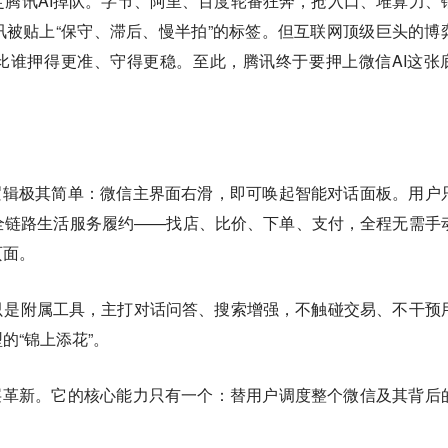
腾讯AI掉队。字节、阿里、百度轮番狂奔，抢入口、堆算力、
被贴上“保守、滞后、慢半拍”的标签。但互联网顶级巨头的博
比谁押得更准、守得更稳。至此，腾讯终于要押上微信AI这张
t交互逻辑极其简单：微信主界面右滑，即可唤起智能对话面板。用户
全链路生活服务履约——找店、比价、下单、支付，全程无需手
页面。
只是附属工具，主打对话问答、搜索增强，不触碰交易、不干预
的“锦上添花”。
底的底层革新。它的核心能力只有一个：替用户调度整个微信及其背后