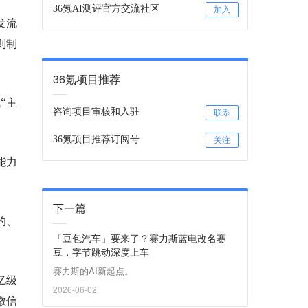
36氪AI测评官方交流社区
加入
发流
则制
36氪项目推荐
“主
咨询项目审核和入驻
联系
36氪项目推荐订阅号
关注
能力
下一篇
的、
「豆包汽车」要来了？赛力斯蓝电改名赛
豆，字节跳动深度上车
赛力斯的AI新起点。
亿级
2026-06-02
微信