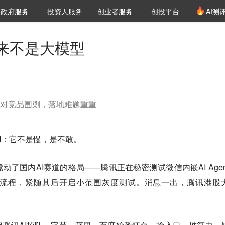
创投发布
项目推荐
核心服务
LP源计划
政府服务
投资人服务
创业者服务
创投平台
AI测
36氪Pro
VClub
VClub投资机构库
创投氪堂
城市之窗
投资机构职位推介
企业入驻
投资人认证
来不是大模型
，应对竞品围剿，落地难题重重
I：它不是慢，是不敢。
了国内AI赛道的格局——腾讯正在秘密测试微信内嵌AI Agen
流程，紧随其后开启小范围灰度测试。消息一出，腾讯港股