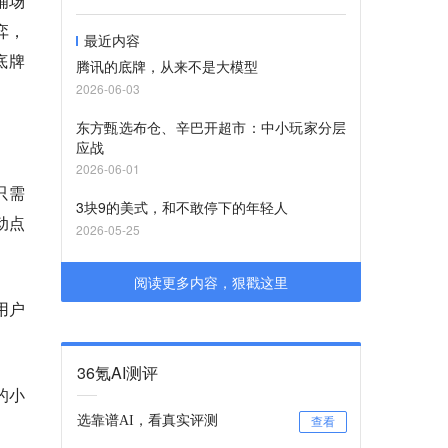
铺场
弈，
最近内容
底牌
腾讯的底牌，从来不是大模型
2026-06-03
东方甄选布仓、辛巴开超市：中小玩家分层
应战
2026-06-01
只需
3块9的美式，和不敢停下的年轻人
动点
2026-05-25
阅读更多内容，狠戳这里
用户
36氪AI测评
的小
选靠谱AI，看真实评测
查看