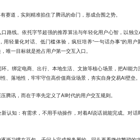
各有赛道，实则精准掐住了腾讯的命门，形成合围之势。
入口路线。依托字节超强的推荐算法与年轻化用户心智，以独立A
，用轻量化对话、低门槛体验，疯狂培养“一句话办事”的用户
快，唯一目标就是抢占用户第一交互入口。
环。绑定电商、出行、本地生活、文旅等核心场景，把AI能力
性、落地性，牢牢守住高价值商业场景，夯实自身交易AI壁垒
压腾讯，而在于率先定义了AI时代的用户交互规则。
新认知：有需求，不用手动操作，对着AI说话就能完成。对话
逐渐习惯在豆包、千问上完成服务履约，回头再看微信繁琐的“