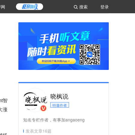
评网
搜索
登录
晓枫说
t智
特邀作者
大涨
知名专栏作者，有事加angaoeng
发表文章
16
篇