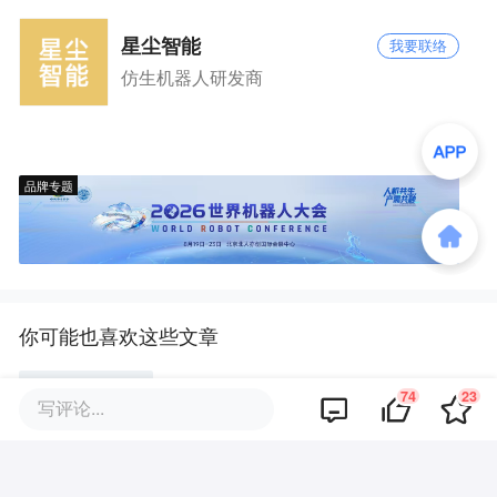
星尘智能
我要联络
仿生机器人研发商
品牌专题
你可能也喜欢这些文章
74
23
36氪首发 | 清华系物理AI基建初
写评论...
创再融数千万美元，数据设备进
入全球化规模交付