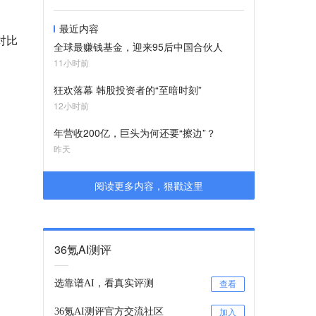
最近内容
对比
全球最赚钱基金，迎来95后中国合伙人
11小时前
狂欢落幕 韩股投资者的“至暗时刻”
12小时前
年营收200亿，巨头为何还要“擦边”？
昨天
阅读更多内容，狠戳这里
36氪AI测评
选靠谱AI，看真实评测
查看
36氪AI测评官方交流社区
加入