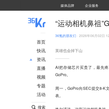
36氪Auto
数字时氪
企业号
未来消费
智能涌现
未来城市
启动Power on
媒体品牌
企业服务
企服点评
36氪出海
36氪研究院
潮生TIDE
36氪企服点评
36Kr研究院
36氪财经
职场bonus
36碳
后浪研究所
36Kr创新咨询
暗涌Waves
硬氪
氪睿研究院
“运动相机鼻祖”G
36氪的朋友们
·
2026年06月02日 12
首页
快讯
英雄也会掉下山
资讯
AI把存储芯片买贵了，最先
直播
最新
推荐
GoPro。
创投
财经
视频
汽车
AI
专题
周一，GoPro向SEC提交8-
科技
项目推荐
活动
专精特新
安徽
表。
搜索