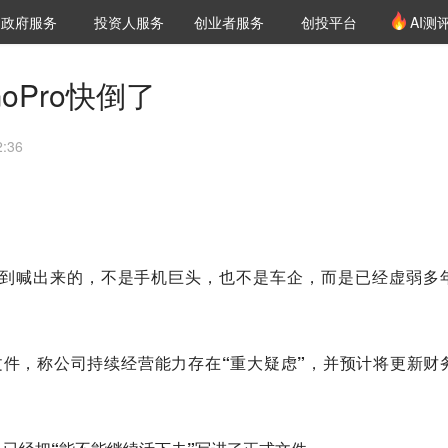
创投发布
项目推荐
核心服务
LP源计划
政府服务
投资人服务
创业者服务
创投平台
AI测
36氪Pro
VClub
VClub投资机构库
创投氪堂
城市之窗
投资机构职位推介
企业入驻
投资人认证
oPro快倒了
:36
疼到喊出来的，不是手机巨头，也不是车企，而是已经虚弱多
K文件，称公司
持续经营能力存在“重大疑虑”
，并预计将更新财