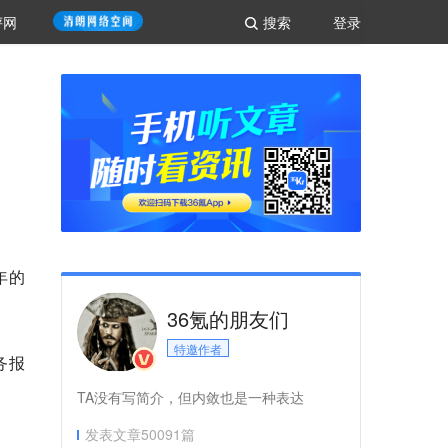
评网
搜索
登录
年的
36氪的朋友们
特邀作者
务报
TA没有写简介，但内敛也是一种表达
发表文章
50091
篇