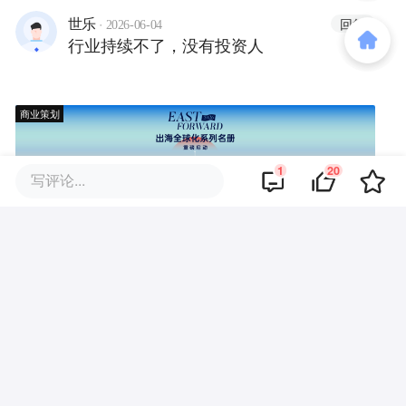
·
回复
世乐
2026-06-04
行业持续不了，没有投资人
商业策划
1
20
写评论...
商务合作
关于我们
加入我们
联系我们
城市加盟
寻求报道
我要入驻
投资者关系
违法和不良信息、未成年人保护举报电话：010-89650707
举报邮箱：jubao@36kr.com 网上有害信息举报
© 2011~
2026
北京多氪信息科技有限公司 |
京ICP备12031756号-6
|
京ICP证150143号
| 京公网安备11010502057322号