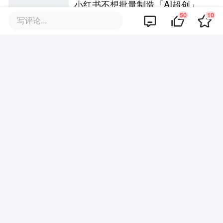
小红书不想批量制造「AI超创」
50
10
写评论...
当AI能回答所有，“知乎”们还剩下
什么？
北上广打工人主动付费和陌生人
约饭，花59元门票才能进的饭局
再尴尬也要吃
三天、十八场对谈、一个问题：
ChinaJoy还只是游戏展吗？
小红书的估值迷局：两倍快手，2
年涨2200亿