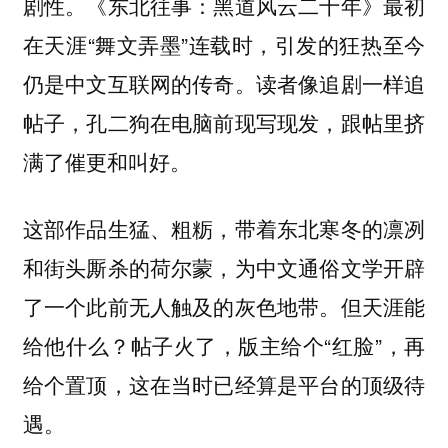
剧性。《东北往事：黑道风云二十年》最初
在天涯“舞文弄墨”连载时，引发的狂热至今
仍是中文互联网的传奇。读者像追剧一样追
帖子，孔二狗在电脑前现写现发，跟帖里挤
满了催更和叫好。
这部作品生猛、粗粝，带着东北寒冬的凛冽
和街头厮杀的荷尔蒙，为中文通俗文学开辟
了一个此前无人触及的灰色地带。但天涯能
给他什么？帖子火了，版主给个“红脸”，再
给个置顶，这在当时已经算是平台的顶级待
遇。