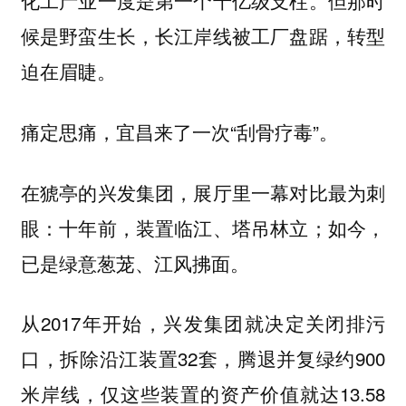
化工产业一度是第一个千亿级支柱。但那时
候是野蛮生长，长江岸线被工厂盘踞，转型
迫在眉睫。
痛定思痛，宜昌来了一次“刮骨疗毒”。
在猇亭的兴发集团，展厅里一幕对比最为刺
眼：十年前，装置临江、塔吊林立；如今，
已是绿意葱茏、江风拂面。
从2017年开始，兴发集团就决定关闭排污
口，拆除沿江装置32套，腾退并复绿约900
米岸线，仅这些装置的资产价值就达13.58