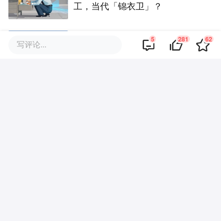
工，当代「锦衣卫」？
5
281
62
一口气发布三款教育插件，Open
写评论...
AI教育产品再升级
评论区
·
回复
氪友kf
2026-06-02
别用了大家，既然这么垃圾赶着割韭菜，
别用大家数据喂养它字节大模型，虽然他
们工程师也是白嫖外面世界，咱们不用，
让它继续出错，他们还需要你们数据喂养
的
·
回复
xXx丶Daemon
2026-06-02