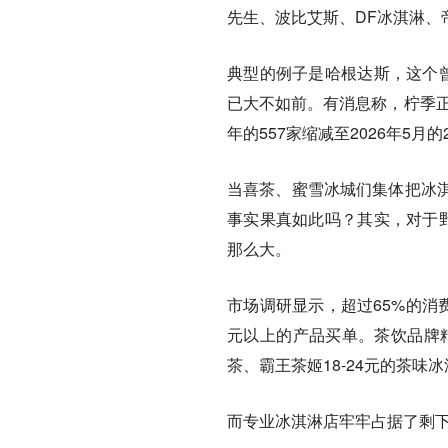
先生、波比艾斯、DF冰淇淋、
典型的例子是哈根达斯，这个曾
已大不如前。有消息称，柠季正
年的557家缩减至2026年5月
当喜茶、蜜雪冰城们集体把冰
事实果真如此吗？其实，对于野
那么大。
市场调研显示，超过65%的消
元以上的产品买单。茶饮品牌精
茶、霸王茶姬18-24元的茶味
而专业冰淇淋店牢牢占据了剩下