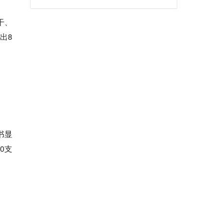
干、
出8
书显
0支