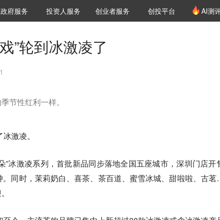
创投发布
项目推荐
核心服务
LP源计划
政府服务
投资人服务
创业者服务
创投平台
AI测
36氪Pro
VClub
VClub投资机构库
创投氪堂
城市之窗
投资机构职位推介
企业入驻
投资人认证
戏”轮到冰激凌了
1
的季节性红利一样。
了冰激凌。
朵”冰激凌系列，首批新品同步落地全国五座城市，深圳门店开
钟。同时，茉莉奶白、喜茶、茶百道、蜜雪冰城、甜啦啦、古茗
迎。