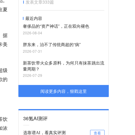
品。
发表文章
333
篇
在夏
最近内容
奢侈品的“资产神话”，正在双向褪色
2026-08-04
。据
卡美
胖东来，治不了传统商超的“病”
2026-07-31
新茶饮带火众多原料，为何只有抹茶跳出流
量周期？
超级
2026-07-29
款的
阅读更多内容，狠戳这里
36氪AI测评
茶饮
加浓
选靠谱AI，看真实评测
查看