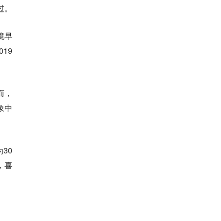
过。
境早
19
而，
象中
30
，喜