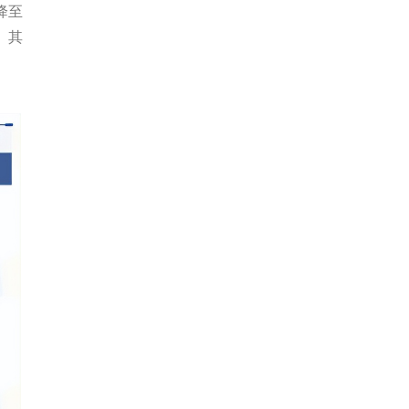
降至
。其