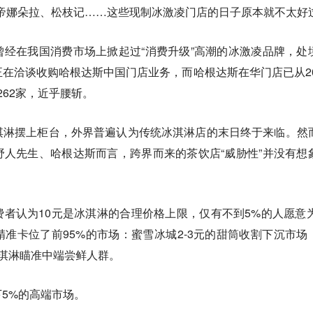
帝娜朵拉、松枝记……这些现制冰激凌门店的日子原本就不太好
经在我国消费市场上掀起过“消费升级”高潮的冰激凌品牌，处
在洽谈收购哈根达斯中国门店业务，而哈根达斯在华门店已从20
的262家，近乎腰斩。
淇淋摆上柜台，外界普遍认为传统冰淇淋店的末日终于来临。然
人先生、哈根达斯而言，跨界而来的茶饮店“威胁性”并没有想
费者认为10元是冰淇淋的合理价格上限，仅有不到5%的人愿意为
准卡位了前95%的市场：蜜雪冰城2-3元的甜筒收割下沉市场
冰淇淋瞄准中端尝鲜人群。
5%的高端市场。