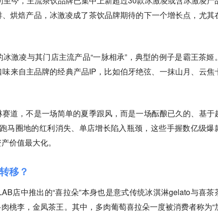
年初至今，主流茶饮品牌已集中上新超过30款冰激凌或含冰激凌产
啡、烘焙产品，冰激凌成了茶饮品牌期待的下一个增长点，尤其
冰激凌与其门店主流产品“一脉相承”，典型的例子是霸王茶姬
味来自主品牌的经典产品IP，比如伯牙绝弦、一抹山月、云焦
淋赛道，不是一场简单的夏季跟风，而是一场酝酿已久的、基于
。当跑马圈地的红利消失、单店增长陷入瓶颈，这些手握数亿级爆
资产价值最大化。
处转移？
LAB店中推出的“喜拉朵”本身也是意式传统冰淇淋gelato与喜茶
肉桃李，金凤茶王。其中，多肉葡萄喜拉朵一度被消费者称为“