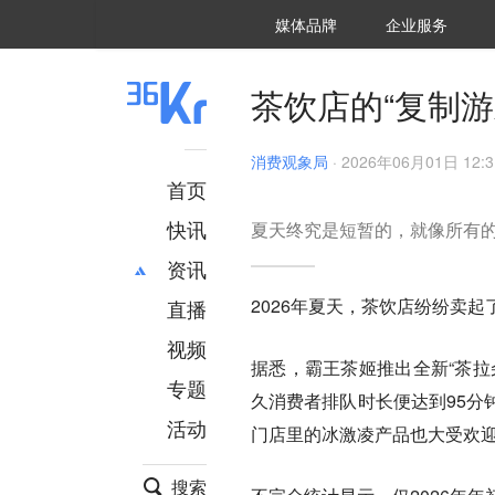
36氪Auto
数字时氪
企业号
未来消费
智能涌现
未来城市
启动Power on
媒体品牌
企业服务
企服点评
36氪出海
36氪研究院
潮生TIDE
36氪企服点评
36Kr研究院
36氪财经
职场bonus
36碳
后浪研究所
36Kr创新咨询
暗涌Waves
硬氪
氪睿研究院
茶饮店的“复制游
消费观象局
·
2026年06月01日 12:3
首页
快讯
夏天终究是短暂的，就像所有
资讯
2026年夏天，茶饮店纷纷卖起
直播
最新
推荐
创投
财经
视频
据悉，霸王茶姬推出全新“茶拉
汽车
AI
专题
久消费者排队时长便达到95分
科技
项目推荐
活动
专精特新
安徽
门店里的冰激凌产品也大受欢
搜索