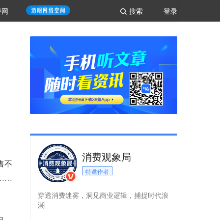
评网
搜索
登录
消费观象局
售不
特邀作者
……
穿透消费迷雾，洞见商业逻辑，捕捉时代浪
潮