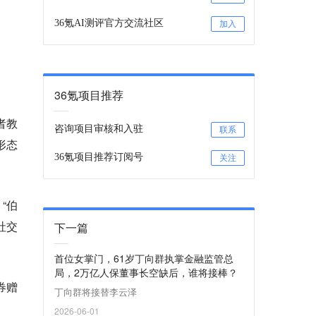
36氪AI测评官方交流社区
加入
36氪项目推荐
者教
咨询项目审核和入驻
联系
形态
36氪项目推荐订阅号
关注
“伯
社交
下一篇
首位女掌门，61岁丁向群执掌金融监管总
局，2万亿人保董事长空缺后，谁将接棒？
券赠
丁向群将接替李云泽
2026-06-01