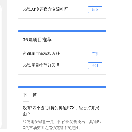
36氪AI测评官方交流社区
加入
36氪项目推荐
咨询项目审核和入驻
联系
36氪项目推荐订阅号
关注
下一篇
没有“四个圈”加持的奥迪E7X，能否打开局
面？
即便定价诚意十足、性价比优势突出，奥迪E7
X的市场突围之路仍充满不确定性。