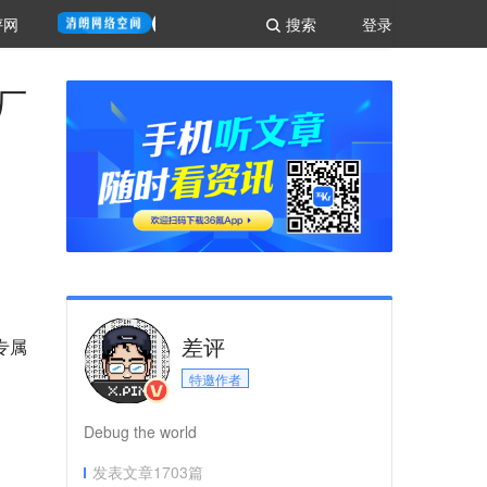
评网
搜索
登录
厂
差评
专属
特邀作者
Debug the world
发表文章
1703
篇