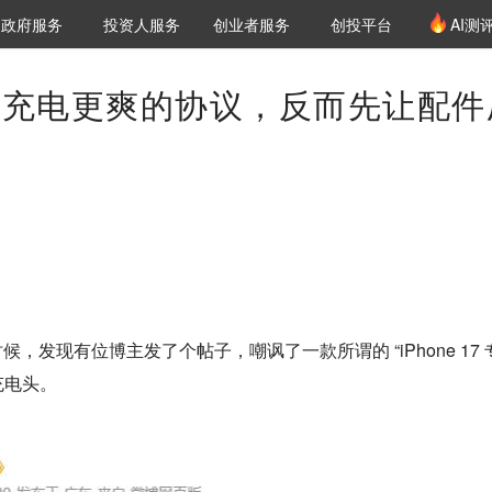
创投发布
项目推荐
核心服务
LP源计划
政府服务
投资人服务
创业者服务
创投平台
AI测
36氪Pro
VClub
VClub投资机构库
创投氪堂
城市之窗
投资机构职位推介
企业入驻
投资人认证
one充电更爽的协议，反而先让配件
，发现有位博主发了个帖子，嘲讽了一款所谓的 “iPhone 17 
的充电头。