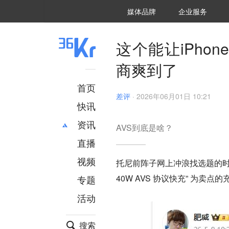
36氪Auto
数字时氪
企业号
未来消费
智能涌现
未来城市
启动Power on
媒体品牌
企业服务
企服点评
36氪出海
36氪研究院
潮生TIDE
36氪企服点评
36Kr研究院
36氪财经
职场bonus
36碳
后浪研究所
36Kr创新咨询
暗涌Waves
硬氪
氪睿研究院
这个能让iPh
商爽到了
首页
差评
·
2026年06月01日 10:21
快讯
资讯
AVS到底是啥？
直播
最新
推荐
创投
财经
视频
托尼前阵子网上冲浪找选题的时候
汽车
AI
40W AVS 协议快充” 为卖点
专题
科技
项目推荐
活动
专精特新
安徽
搜索