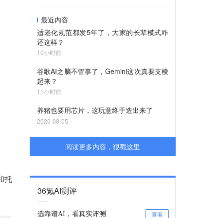
最近内容
适老化规范都发5年了，大家的长辈模式咋
还这样？
10小时前
谷歌AI之脑不管事了，Gemini这次真要支棱
起来？
11小时前
养猪也要用芯片，这玩意终于造出来了
2026-08-05
阅读更多内容，狠戳这里
和托
36氪AI测评
选靠谱AI，看真实评测
查看