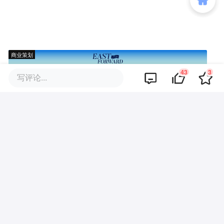
商业策划
43
3
写评论...
商务合作
关于我们
加入我们
联系我们
城市加盟
寻求报道
我要入驻
投资者关系
违法和不良信息、未成年人保护举报电话：010-89650707
举报邮箱：jubao@36kr.com 网上有害信息举报
© 2011~
2026
北京多氪信息科技有限公司 |
京ICP备12031756号-6
|
京ICP证150143号
| 京公网安备11010502057322号