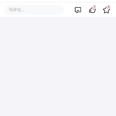
里，我们为成员挑选整理每日全球跨境资
7
3
写评论...
讯，帮助出海人把握最新动态；定期组织出
海交流活动，链接出海生态圈，寻找潜在合
作伙伴。欢迎添加36氪出海小助手微信
（ID：wow36krchuhai-xzs2）申请入群，一
同出海！