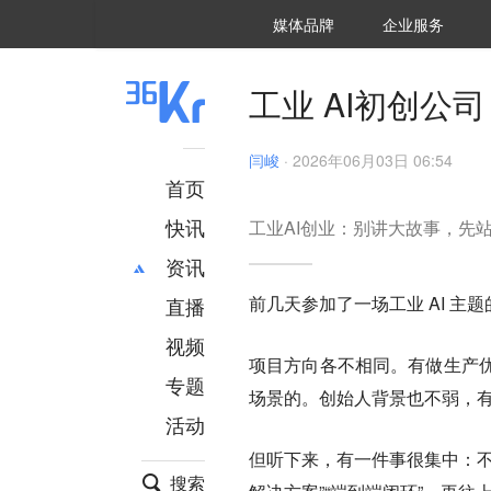
36氪Auto
数字时氪
企业号
未来消费
智能涌现
未来城市
启动Power on
媒体品牌
企业服务
企服点评
36氪出海
36氪研究院
潮生TIDE
36氪企服点评
36Kr研究院
36氪财经
职场bonus
36碳
后浪研究所
36Kr创新咨询
暗涌Waves
硬氪
氪睿研究院
工业 AI初创公
闫峻
·
2026年06月03日 06:54
首页
快讯
工业AI创业：别讲大故事，先
资讯
前几天参加了一场工业 AI 主
直播
最新
推荐
创投
财经
视频
项目方向各不相同。有做生产
汽车
AI
专题
场景的。创始人背景也不弱，
科技
项目推荐
活动
专精特新
安徽
但听下来，有一件事很集中：不
搜索