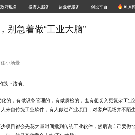
创投发布
项目推荐
核心服务
LP源计划
政府服务
投资人服务
创业者服务
创投平台
AI测
36氪Pro
VClub
VClub投资机构库
创投氪堂
城市之窗
投资机构职位推介
企业入驻
投资人认证
司，别急着做“工业大脑”
站住小场景
题的线下路演。
优化的，有做设备管理的，有做质检的，也有想切入更复杂工业
有人来自传统工业软件，有人做过产业项目，对客户现场并不陌
少项目都会先花大量时间批判传统工业软件，然后说自己要做“