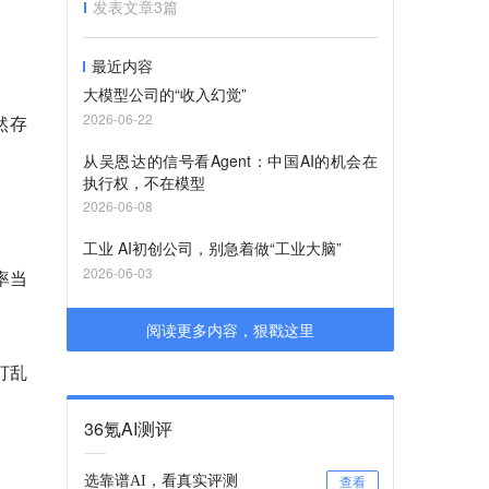
发表文章
3
篇
最近内容
大模型公司的“收入幻觉”
2026-06-22
然存
从吴恩达的信号看Agent：中国AI的机会在
执行权，不在模型
2026-06-08
工业 AI初创公司，别急着做“工业大脑”
2026-06-03
率当
阅读更多内容，狠戳这里
打乱
36氪AI测评
选靠谱AI，看真实评测
查看