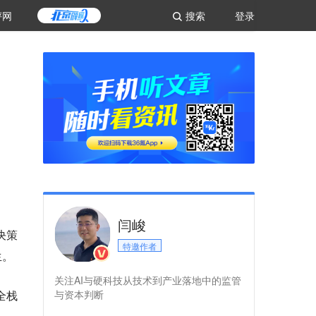
评网
搜索
登录
闫峻
决策
特邀作者
生。
关注AI与硬科技从技术到产业落地中的监管
全栈
与资本判断