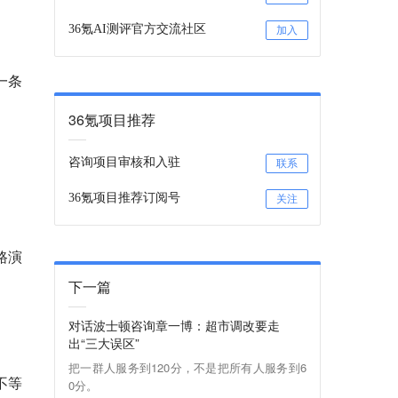
36氪AI测评官方交流社区
加入
一条
36氪项目推荐
咨询项目审核和入驻
联系
36氪项目推荐订阅号
关注
路演
下一篇
对话波士顿咨询章一博：超市调改要走
出“三大误区”
把一群人服务到120分，不是把所有人服务到6
不等
0分。